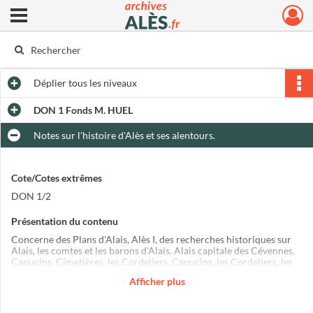
Ouvrir le menu déroulant
Archives municipales d'Alès
Déplier
tous les niveaux
DON 1 Fonds M. HUEL
Notes sur l'histoire d'Alès et ses alentours.
Cote/Cotes extrêmes
DON 1/2
Présentation du contenu
Concerne des Plans d'Alais, Alès I, des recherches historiques sur
Alais, les comtes et les barons d'Alais. Alais capitale des Cévennes.
Capucins. Cimetières, les Cordeliers. Capucins, les Cordeliers, les
Frères Mineurs. Dominicains, Franciscains (3 chemises), l'Antiquité,
Afficher plus
la restauration peintures murales, l'architecture (Arcs. Voûte), les
Châteaux de Bannes et de Jalès en Ardèche).