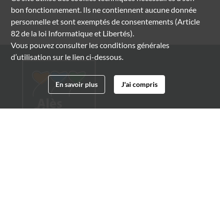
bon fonctionnement. Ils ne contiennent aucune donnée
personnelle et sont exemptés de consentements (Article
82 de la loi Informatique et Libertés).
Vous pouvez consulter les conditions générales
d’utilisation sur le lien ci-dessous.
En savoir plus
J'ai compris
Archives municipales d'Alès
4 boulevard Gambetta
30100 Alès
04 66 54 32 20
archives@ville-ales.fr