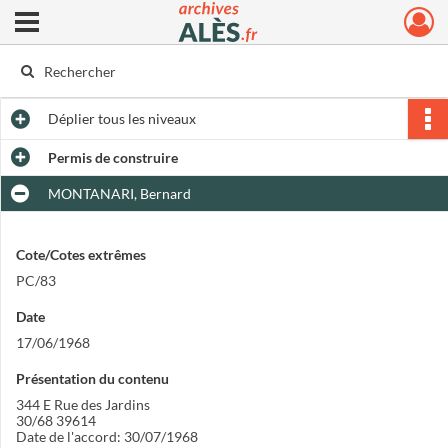
Ouvrir le menu déroulant
Archives municipales d'Alès
Déplier
tous les niveaux
Permis de construire
MONTANARI, Bernard
Cote/Cotes extrêmes
PC/83
Date
17/06/1968
Présentation du contenu
344 E Rue des Jardins
30/68 39614
Date de l'accord: 30/07/1968