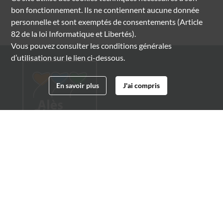
bon fonctionnement. Ils ne contiennent aucune donnée
personnelle et sont exemptés de consentements (Article
82 de la loi Informatique et Libertés).
Vous pouvez consulter les conditions générales
d’utilisation sur le lien ci-dessous.
En savoir plus
J'ai compris
Archives municipales d'Alès
4 boulevard Gambetta
30100 Alès
04 66 54 32 20
archives@ville-ales.fr