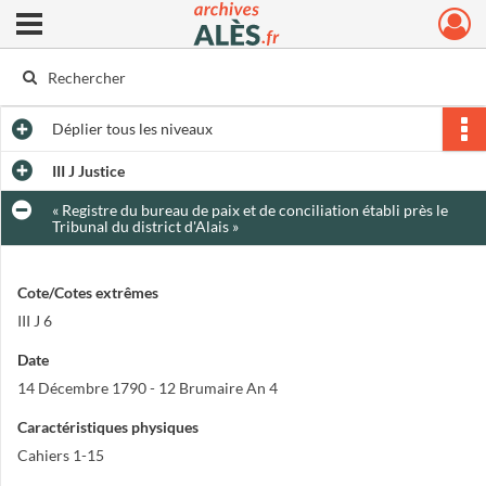
Ouvrir le menu déroulant
Archives municipales d'Alès
Déplier
tous les niveaux
III J Justice
« Registre du bureau de paix et de conciliation établi près le
Tribunal du district d'Alais »
Cote/Cotes extrêmes
III J 6
Date
14 Décembre 1790 - 12 Brumaire An 4
Caractéristiques physiques
Cahiers 1-15