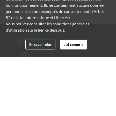
bon fonctionnement. Ils ne contiennent aucune donnée
personnelle et sont exemptés de consentements (Article
82 de la loi Informatique et Libertés).
Vous pouvez consulter les conditions générales
d’utilisation sur le lien ci-dessous.
En savoir plus
J'ai compris
Archives municipales d'Alès
4 boulevard Gambetta
30100 Alès
04 66 54 32 20
archives@ville-ales.fr