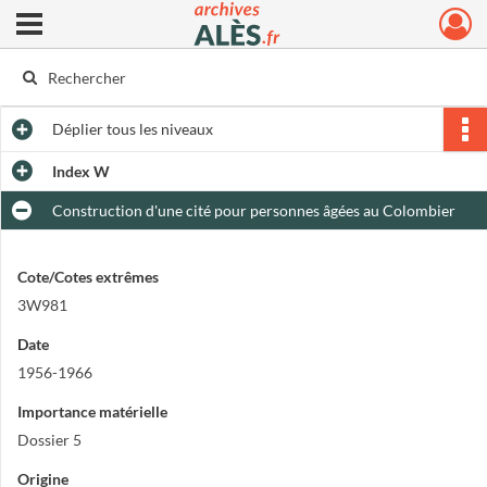
Ouvrir le menu déroulant
Archives municipales d'Alès
Déplier
tous les niveaux
Index W
Construction d'une cité pour personnes âgées au Colombier
Cote/Cotes extrêmes
3W981
Date
1956-1966
Importance matérielle
Dossier 5
Origine