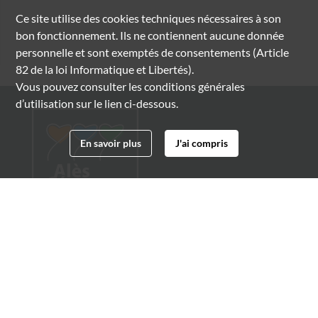
Ce site utilise des
cookies
techniques nécessaires à son
bon fonctionnement. Ils ne contiennent aucune donnée
personnelle et sont exemptés de consentements (Article
82 de la loi Informatique et Libertés).
Vous pouvez consulter les conditions générales
d’utilisation sur le lien ci-dessous.
En savoir plus
J'ai compris
Archives municipales d'Alès
4 boulevard Gambetta
30100 Alès
04 66 54 32 20
archives@ville-ales.fr