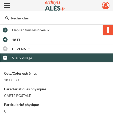
Ouvrir le menu déroulant
Archives municipales d'Alès
Déplier
tous les niveaux
18 Fi
CEVENNES
Vieux village
Cote/Cotes extrêmes
18 Fi - 30 - 5
Caractéristiques physiques
CARTE POSTALE
Particularité physique
C