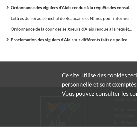
Ordonnance des viguiers d'Alais rendue à la requête des consuls portant qu'il ne pourra être vendu dans la Ville des rouleaux ou charges de cercles sans que ceux-ci aient été vérifiés et marqués par les marqueurs de la Ville, sous peine d'amende et de confiscation
Lettres du roi au sénéchal de Beaucaire et Nîmes pour informer de la conduite des consuls et habitants d'Alais à l'égard des Tuchins
Ordonnance de la cour des seigneurs d'Alais rendue à la requête des consuls à l'occasion d'une vache tuée à la boucherie et qu'on avait portée sur une charrette ; les bouchers ne pourront vendre cette vache à la boucherie, mais seulement rue de la Boucarie
Proclamation des viguiers d'Alais sur différents faits de police
Ce site utilise des
cookies
tec
personnelle et sont exemptés 
Vous pouvez consulter les cond
Archives mu
4 boulevard
30100 Alès
04 66 54
archives