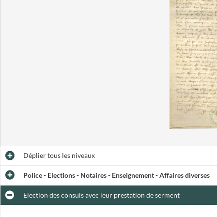
Déplier
tous les niveaux
Police - Elections - Notaires - Enseignement - Affaires diverses
Election des consuls avec leur prestation de serment