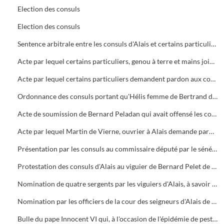
Election des consuls
Election des consuls
Sentence arbitrale entre les consuls d'Alais et certains particuliers qui les avaient injuriés, ceux-ci sont condamnés à demander pardon aux consuls
Acte par lequel certains particuliers, genou à terre et mains jointes, demandent pardon aux consuls qu'ils avaient injuriés et promettent de leur être soumis désormais
Acte par lequel certains particuliers demandent pardon aux consuls des injures proférées contre eux
Ordonnance des consuls portant qu'Hélis femme de Bertrand du Mas-Dieu devra leur demander pardon des injures qu'elle a proférées contre eux
Acte de soumission de Bernard Peladan qui avait offensé les consuls d'Alais
Acte par lequel Martin de Vierne, ouvrier à Alais demande pardon aux consuls de s'être opposé à eux
Présentation par les consuls au commissaire député par le sénéchal de Beaucaire et Nîmes pour informer des lettres de grâce du duc d'Anjou, frère et lieutenant du Roi en Languedoc en faveur de certains habitants d'Alais qui s'étaient attroupés et mutinés
Protestation des consuls d'Alais au viguier de Bernard Pelet de l'impossibilité d'obéir à la proclamation que tous les chefs de maison de la ville d'Alais s'assemblent en armes à Moissac le 2 Février suivant, à cause de la trop grande brièveté du délai
Nomination de quatre sergents par les viguiers d'Alais, à savoir deux pour le comte de Beaufort et deux pour Bernard Pelet
Nomination par les officiers de la cour des seigneurs d'Alais de deux sergents et un crieur pour le comté et de deux sergents et un crieur pour la baronnie
Bulle du pape Innocent VI qui, à l'occasion de l'épidémie de peste d'Alais, accorde une indulgence aux habitants de la ville qui à l'article de la mort se confesseront avec douleur de leurs péchés