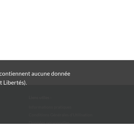
e contiennent aucune donnée
 Libertés).
Liens utiles :
Informations pratiques
Conditions Générales d'Utilisation
Données personnelles
Ville d'Alès