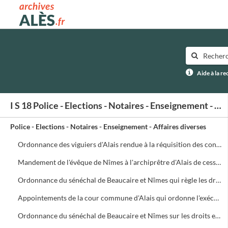
Archives municipales d'Alès
Aide à la r
I S 18 Police - Elections - Notaires - Enseignement - Affaires diverses
Police - Elections - Notaires - Enseignement - Affaires diverses
Ordonnance des viguiers d'Alais rendue à la réquisition des consuls concernant la police de la Ville
Mandement de l'évêque de Nîmes à l'archiprêtre d'Alais de cesser la procédure contre les consuls d'Alais qui lui ont donné satisfaction
Ordonnance du sénéchal de Beaucaire et Nîmes qui règle les droits et émoluments des notaires d'Alais
Appointements de la cour commune d'Alais qui ordonne l'exécution de l'ordonnance du sénéchal concernant les droits et émoluments des notaires d'Alais
Ordonnance du sénéchal de Beaucaire et Nîmes sur les droits et émoluments des notaires d'Alais