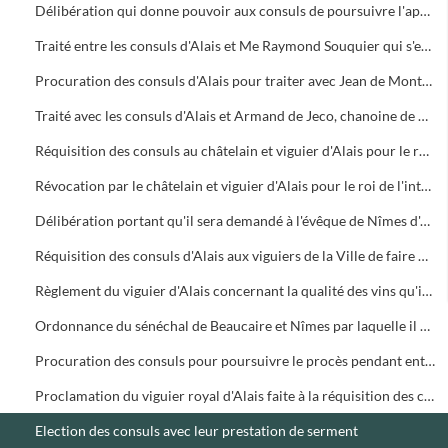
Délibération qui donne pouvoir aux consuls de poursuivre l'appel de certaine proclamation faite par la cour des seigneurs d'Alais comme contraire aux libertés de la Ville
Traité entre les consuls d'Alais et Me Raymond Souquier qui s'engage à enseigner le droit civil à Alais pendant 4 ans au prix de 70 livres par an
Procuration des consuls d'Alais pour traiter avec Jean de Montlaur, chanoine de Maguelone, pour professer le droit canon à Alais
Traité avec les consuls d'Alais et Armand de Jeco, chanoine de Vaison, docteur ès-décrets, pour lire les Décrétales à deux étudiants d'Alais moyennant 40 livres par an
Réquisition des consuls au châtelain et viguier d'Alais pour le roi de lever son interdit sur l'exercice du consulat
Révocation par le châtelain et viguier d'Alais pour le roi de l'interdit qu'il avait porté contre les consuls sous prétexte qu'il devait être appelé à leur élection et que ceux-ci devaient prêter serment devant lui
Délibération portant qu'il sera demandé à l'évêque de Nîmes d'ordonner que pour éviter la presse et la confusion les femmes n'entreront plus dans le choeur de l'église Saint-Jean d'Alais pour y faire leurs offrandes qui seront reçues à l'entrée des chœurs
Réquisition des consuls d'Alais aux viguiers de la Ville de faire publier l'ordonnance de police concernant les boulangers, bouchers, vendeurs de poissons et la propreté des rues
Règlement du viguier d'Alais concernant la qualité des vins qu'il est permis d'introduire dans la Ville
Ordonnance du sénéchal de Beaucaire et Nîmes par laquelle il est permis aux habitants de Vézénobres de vendre leur vin à Alais après avoir été vérifié par les consuls
Procuration des consuls pour poursuivre le procès pendant entre eux et certains bouchers d'Alais au sujet d'une proclamation des dits consuls
Proclamation du viguier royal d'Alais faite à la réquisition des consuls de ne pas conserver dans la ville plus de deux trousses de foin ou de paille et de ne pas rentrer avec du feu dans les endroits où ils sont entreposés
Election des consuls avec leur prestation de serment