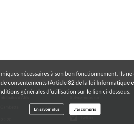
hniques nécessaires à son bon fonctionnement. Ils n
de consentements (Article 82 de la loi Informatique et
itions générales d’utilisation sur le lien ci-dessous.
nicipales d'Alès
Suivez-nous sur :
 Gambetta
Facebook
En savoir plus
J'ai compris
Twitter
 32 20
@ville-ales.fr
Youtube