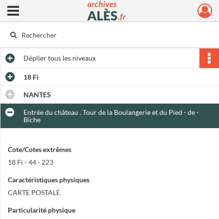
Ouvrir le menu déroulant
Archives municipales d'Alès
Déplier
tous les niveaux
18 Fi
NANTES
Entrée du château . Tour de la Boulangerie et du Pied - de -
Biche
Cote/Cotes extrêmes
18 Fi - 44 - 223
Caractéristiques physiques
CARTE POSTALE
Particularité physique