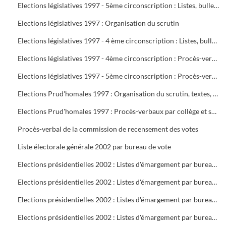
Elections législatives 1997 - 5ème circonscription : Listes, bulletins de vote, délégués et assesseurs
Elections législatives 1997 : Organisation du scrutin
Elections législatives 1997 - 4 ème circonscription : Listes, bulletins de vote, délégués et assesseurs
Elections législatives 1997 - 4ème circonscription : Procès-verbaux
Elections législatives 1997 - 5ème circonscription : Procès-verbaux
Elections Prud'homales 1997 : Organisation du scrutin, textes, représentants des organisations professionnelles et syndicales, délégués, bureaux de vote, tableaux de vote par correspondance
Elections Prud'homales 1997 : Procès-verbaux par collège et section
Procès-verbal de la commission de recensement des votes
Liste électorale générale 2002 par bureau de vote
Elections présidentielles 2002 : Listes d'émargement par bureau de vote : 1 à 5
Elections présidentielles 2002 : Listes d'émargement par bureau de vote : 6 à 10
Elections présidentielles 2002 : Listes d'émargement par bureau de vote : 11 à 16 ( pas de 12 )
Elections présidentielles 2002 : Listes d'émargement par bureau de vote : 17 à 21