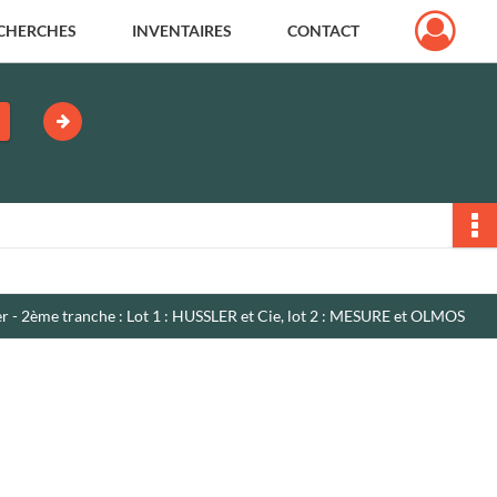
CHERCHES
INVENTAIRES
CONTACT
- 2ème tranche : Lot 1 : HUSSLER et Cie, lot 2 : MESURE et OLMOS