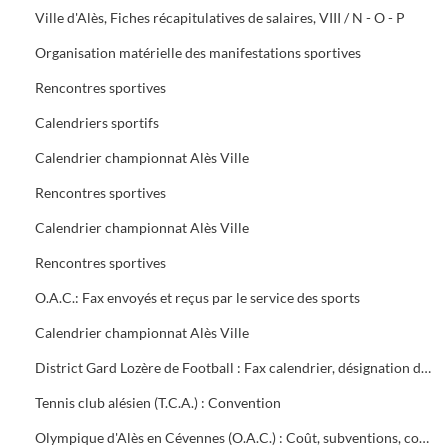
Ville d'Alès, Fiches récapitulatives de salaires, VIII / N - O - P
Organisation matérielle des manifestations sportives
Rencontres sportives
Calendriers sportifs
Calendrier championnat Alès Ville
Rencontres sportives
Calendrier championnat Alès Ville
Rencontres sportives
O.A.C.: Fax envoyés et reçus par le service des sports
Calendrier championnat Alès Ville
District Gard Lozère de Football : Fax calendrier, désignation des terrains
Tennis club alésien (T.C.A.) : Convention
Olympique d'Alès en Cévennes (O.A.C.) : Coût, subventions, contrat d'objectifs, courrier