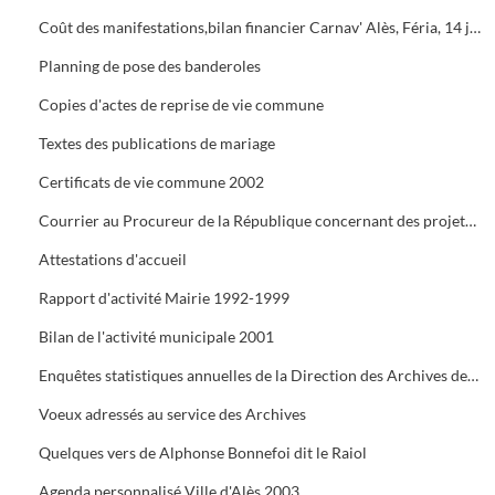
Coût des manifestations,bilan financier Carnav' Alès, Féria, 14 juillet, Estiv' Alès, fête de la châtaigne
Planning de pose des banderoles
Copies d'actes de reprise de vie commune
Textes des publications de mariage
Certificats de vie commune 2002
Courrier au Procureur de la République concernant des projets de mariage dont les dossiers administratifs ne sont pas réglés
Attestations d'accueil
Rapport d'activité Mairie 1992-1999
Bilan de l'activité municipale 2001
Enquêtes statistiques annuelles de la Direction des Archives de France
Voeux adressés au service des Archives
Quelques vers de Alphonse Bonnefoi dit le Raiol
Agenda personnalisé Ville d'Alès 2003