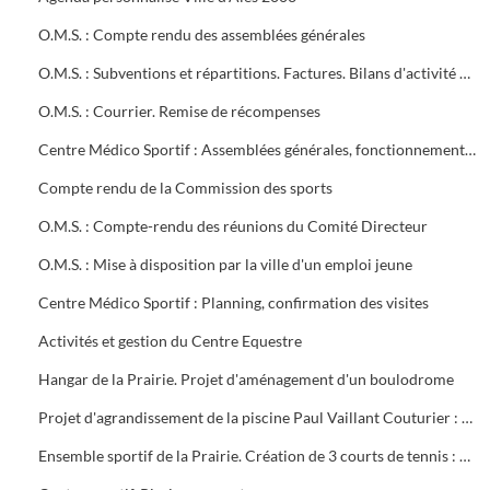
O.M.S. : Compte rendu des assemblées générales
O.M.S. : Subventions et répartitions. Factures. Bilans d'activité Conventions avec la ville
O.M.S. : Courrier. Remise de récompenses
Centre Médico Sportif : Assemblées générales, fonctionnement, projet de contrat, subvention
Compte rendu de la Commission des sports
O.M.S. : Compte-rendu des réunions du Comité Directeur
O.M.S. : Mise à disposition par la ville d'un emploi jeune
Centre Médico Sportif : Planning, confirmation des visites
Activités et gestion du Centre Equestre
Hangar de la Prairie. Projet d'aménagement d'un boulodrome
Projet d'agrandissement de la piscine Paul Vaillant Couturier : 6 plans
Ensemble sportif de la Prairie. Création de 3 courts de tennis : 1ère tranche (1997). Projet d'éclairage (1983)