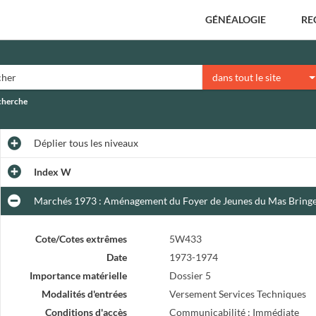
GÉNÉALOGIE
RE
dans tout le site
echerche
Déplier
tous les niveaux
Index W
Marchés 1973 : Aménagement du Foyer de Jeunes du Mas Bringer 
Cote/Cotes extrêmes
5W433
Date
1973-1974
Importance matérielle
Dossier 5
Modalités d'entrées
Versement Services Techniques
Conditions d'accès
Communicabilité : Immédiate