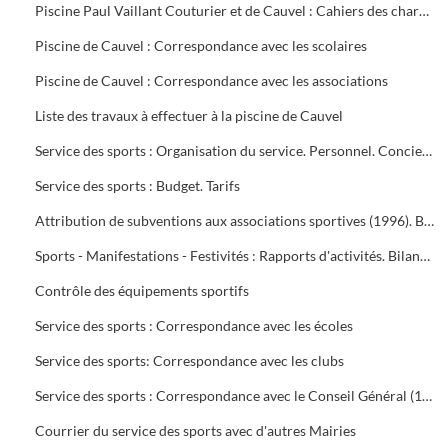
Piscine Paul Vaillant Couturier et de Cauvel : Cahiers des charges signés par les clubs
Piscine de Cauvel : Correspondance avec les scolaires
Piscine de Cauvel : Correspondance avec les associations
Liste des travaux à effectuer à la piscine de Cauvel
Service des sports : Organisation du service. Personnel. Concierges. Notes de service
Service des sports : Budget. Tarifs
Attribution de subventions aux associations sportives (1996). Bilans financiers des clubs (1995-1996)
Sports - Manifestations - Festivités : Rapports d'activités. Bilans financiers
Contrôle des équipements sportifs
Service des sports : Correspondance avec les écoles
Service des sports: Correspondance avec les clubs
Service des sports : Correspondance avec le Conseil Général (1996-1999), Conseil Régional (1996-2000), Préfecture du Gard (1995-1997), Direction Départementale jeunesse et sports (1995-2000)
Courrier du service des sports avec d'autres Mairies