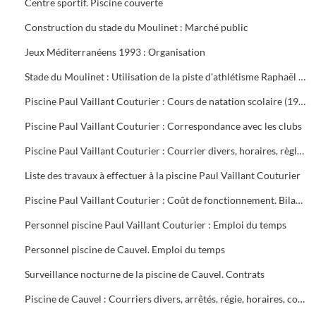
Centre sportif. Piscine couverte
Construction du stade du Moulinet : Marché public
Jeux Méditerranéens 1993 : Organisation
Stade du Moulinet : Utilisation de la piste d'athlétisme Raphaël Pujazon
Piscine Paul Vaillant Couturier : Cours de natation scolaire (1992-1999). Transport des scolaires (1995-1998). Utilisation de la piscine par les scolaires (1997-1998)
Piscine Paul Vaillant Couturier : Correspondance avec les clubs
Piscine Paul Vaillant Couturier : Courrier divers, horaires, règlement des cours, vols, plan d'organisation de secours, accident du 16 juin 1997, procès-verbal de la Commission de Sécurité
Liste des travaux à effectuer à la piscine Paul Vaillant Couturier
Piscine Paul Vaillant Couturier : Coût de fonctionnement. Bilan d'activité
Personnel piscine Paul Vaillant Couturier : Emploi du temps
Personnel piscine de Cauvel. Emploi du temps
Surveillance nocturne de la piscine de Cauvel. Contrats
Piscine de Cauvel : Courriers divers, arrêtés, régie, horaires, convention chèques loisirs temps libre, procès-verbal Commission de sécurité