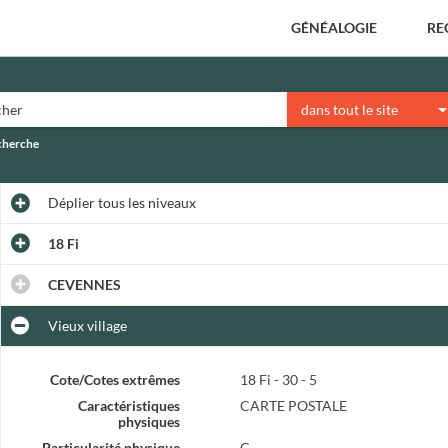
GÉNÉALOGIE
RE
dans tout le site
echerche
Déplier
tous les niveaux
18 Fi
CEVENNES
Vieux village
Cote/Cotes extrêmes
18 Fi - 30 - 5
Caractéristiques
CARTE POSTALE
physiques
Particularité physique
C