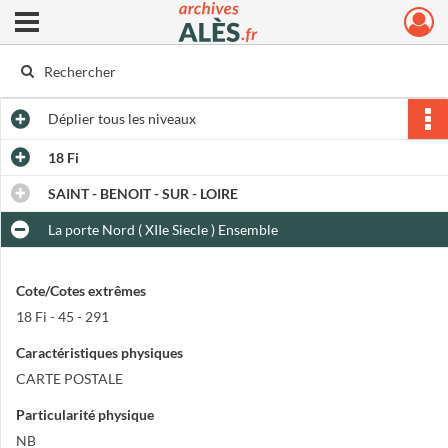
Ouvrir le menu déroulant
Archives municipales d'Alès
Déplier
tous les niveaux
18 Fi
SAINT - BENOIT - SUR - LOIRE
La porte Nord ( XIIe Siecle ) Ensemble
Cote/Cotes extrêmes
18 Fi - 45 - 291
Caractéristiques physiques
CARTE POSTALE
Particularité physique
NB