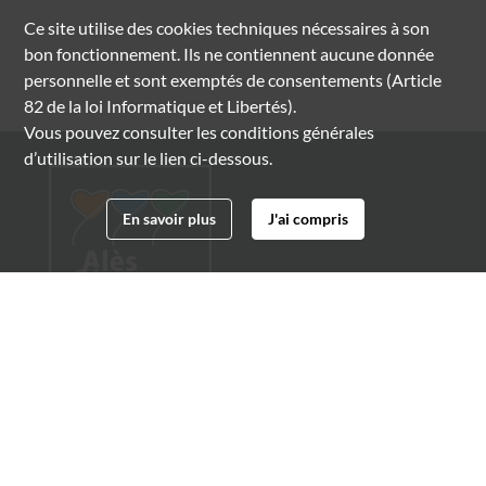
Ce site utilise des
cookies
techniques nécessaires à son
bon fonctionnement. Ils ne contiennent aucune donnée
personnelle et sont exemptés de consentements (Article
82 de la loi Informatique et Libertés).
Vous pouvez consulter les conditions générales
d’utilisation sur le lien ci-dessous.
En savoir plus
J'ai compris
Archives municipales d'Alès
4 boulevard Gambetta
30100 Alès
04 66 54 32 20
archives@ville-ales.fr