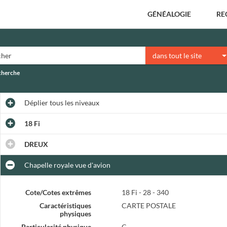
GÉNÉALOGIE
RE
dans tout le site
echerche
Déplier
tous les niveaux
18 Fi
DREUX
Chapelle royale vue d'avion
Cote/Cotes extrêmes
18 Fi - 28 - 340
Caractéristiques
CARTE POSTALE
physiques
Particularité physique
C