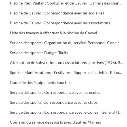
Piscine Paul Vaillant Couturier et de Cauvel : Cahiers des charges signés par les clubs
Piscine de Cauvel : Correspondance avec les scolaires
Piscine de Cauvel : Correspondance avec les associations
Liste des travaux à effectuer à la piscine de Cauvel
Service des sports : Organisation du service. Personnel. Concierges. Notes de service
Service des sports : Budget. Tarifs
Attribution de subventions aux associations sportives (1996). Bilans financiers des clubs (1995-1996)
Sports - Manifestations - Festivités : Rapports d'activités. Bilans financiers
Contrôle des équipements sportifs
Service des sports : Correspondance avec les écoles
Service des sports: Correspondance avec les clubs
Service des sports : Correspondance avec le Conseil Général (1996-1999), Conseil Régional (1996-2000), Préfecture du Gard (1995-1997), Direction Départementale jeunesse et sports (1995-2000)
Courrier du service des sports avec d'autres Mairies