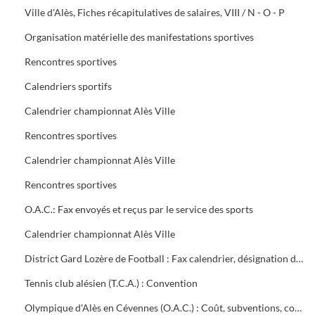
Ville d'Alès, Fiches récapitulatives de salaires, VIII / N - O - P
Organisation matérielle des manifestations sportives
Rencontres sportives
Calendriers sportifs
Calendrier championnat Alès Ville
Rencontres sportives
Calendrier championnat Alès Ville
Rencontres sportives
O.A.C.: Fax envoyés et reçus par le service des sports
Calendrier championnat Alès Ville
District Gard Lozère de Football : Fax calendrier, désignation des terrains
Tennis club alésien (T.C.A.) : Convention
Olympique d'Alès en Cévennes (O.A.C.) : Coût, subventions, contrat d'objectifs, courrier