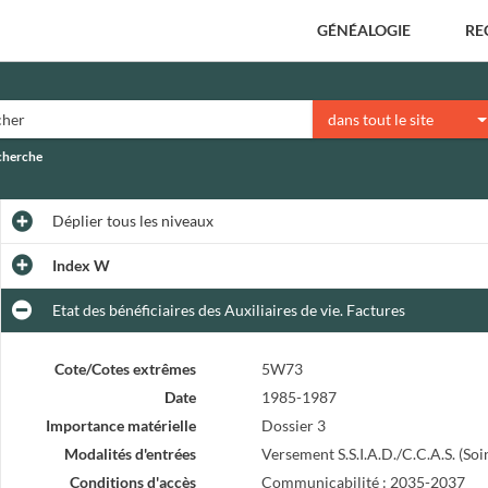
GÉNÉALOGIE
RE
dans tout le site
echerche
Déplier
tous les niveaux
Index W
Etat des bénéficiaires des Auxiliaires de vie. Factures
Cote/Cotes extrêmes
5W73
Date
1985-1987
Importance matérielle
Dossier 3
Modalités d'entrées
Versement S.S.I.A.D./C.C.A.S. (Soi
Conditions d'accès
Communicabilité : 2035-2037