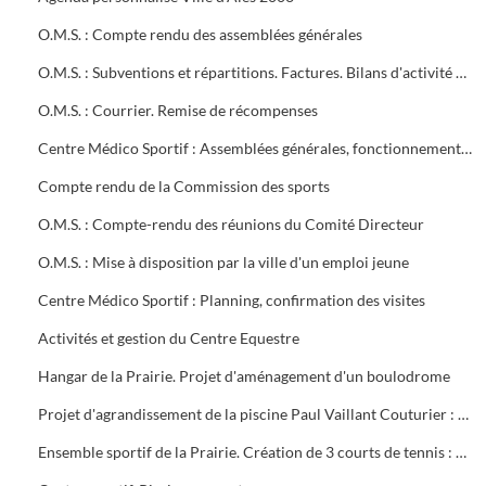
O.M.S. : Compte rendu des assemblées générales
O.M.S. : Subventions et répartitions. Factures. Bilans d'activité Conventions avec la ville
O.M.S. : Courrier. Remise de récompenses
Centre Médico Sportif : Assemblées générales, fonctionnement, projet de contrat, subvention
Compte rendu de la Commission des sports
O.M.S. : Compte-rendu des réunions du Comité Directeur
O.M.S. : Mise à disposition par la ville d'un emploi jeune
Centre Médico Sportif : Planning, confirmation des visites
Activités et gestion du Centre Equestre
Hangar de la Prairie. Projet d'aménagement d'un boulodrome
Projet d'agrandissement de la piscine Paul Vaillant Couturier : 6 plans
Ensemble sportif de la Prairie. Création de 3 courts de tennis : 1ère tranche (1997). Projet d'éclairage (1983)