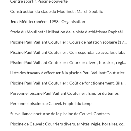
Centre sportif. Piscine couverte
Construction du stade du Moulinet : Marché public
Jeux Méditerranéens 1993 : Organisation
Stade du Moulinet : Utilisation de la piste d'athlétisme Raphaël Pujazon
Piscine Paul Vaillant Couturier : Cours de natation scolaire (1992-1999). Transport des scolaires (1995-1998). Utilisation de la piscine par les scolaires (1997-1998)
Piscine Paul Vaillant Couturier : Correspondance avec les clubs
Piscine Paul Vaillant Couturier : Courrier divers, horaires, règlement des cours, vols, plan d'organisation de secours, accident du 16 juin 1997, procès-verbal de la Commission de Sécurité
Liste des travaux à effectuer à la piscine Paul Vaillant Couturier
Piscine Paul Vaillant Couturier : Coût de fonctionnement. Bilan d'activité
Personnel piscine Paul Vaillant Couturier : Emploi du temps
Personnel piscine de Cauvel. Emploi du temps
Surveillance nocturne de la piscine de Cauvel. Contrats
Piscine de Cauvel : Courriers divers, arrêtés, régie, horaires, convention chèques loisirs temps libre, procès-verbal Commission de sécurité