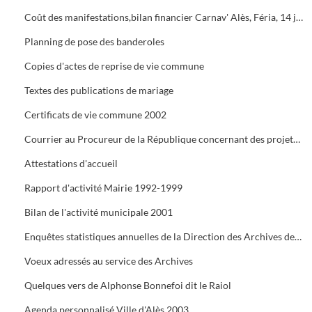
Coût des manifestations,bilan financier Carnav' Alès, Féria, 14 juillet, Estiv' Alès, fête de la châtaigne
Planning de pose des banderoles
Copies d'actes de reprise de vie commune
Textes des publications de mariage
Certificats de vie commune 2002
Courrier au Procureur de la République concernant des projets de mariage dont les dossiers administratifs ne sont pas réglés
Attestations d'accueil
Rapport d'activité Mairie 1992-1999
Bilan de l'activité municipale 2001
Enquêtes statistiques annuelles de la Direction des Archives de France
Voeux adressés au service des Archives
Quelques vers de Alphonse Bonnefoi dit le Raiol
Agenda personnalisé Ville d'Alès 2003