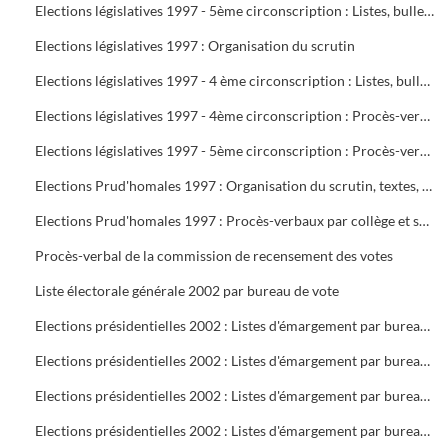
Elections législatives 1997 - 5ème circonscription : Listes, bulletins de vote, délégués et assesseurs
Elections législatives 1997 : Organisation du scrutin
Elections législatives 1997 - 4 ème circonscription : Listes, bulletins de vote, délégués et assesseurs
Elections législatives 1997 - 4ème circonscription : Procès-verbaux
Elections législatives 1997 - 5ème circonscription : Procès-verbaux
Elections Prud'homales 1997 : Organisation du scrutin, textes, représentants des organisations professionnelles et syndicales, délégués, bureaux de vote, tableaux de vote par correspondance
Elections Prud'homales 1997 : Procès-verbaux par collège et section
Procès-verbal de la commission de recensement des votes
Liste électorale générale 2002 par bureau de vote
Elections présidentielles 2002 : Listes d'émargement par bureau de vote : 1 à 5
Elections présidentielles 2002 : Listes d'émargement par bureau de vote : 6 à 10
Elections présidentielles 2002 : Listes d'émargement par bureau de vote : 11 à 16 ( pas de 12 )
Elections présidentielles 2002 : Listes d'émargement par bureau de vote : 17 à 21