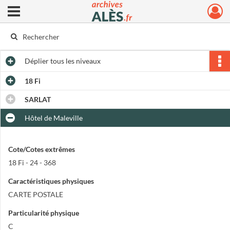
Ouvrir le menu déroulant
Archives municipales d'Alès
Déplier
tous les niveaux
18 Fi
SARLAT
Hôtel de Maleville
Cote/Cotes extrêmes
18 Fi - 24 - 368
Caractéristiques physiques
CARTE POSTALE
Particularité physique
C