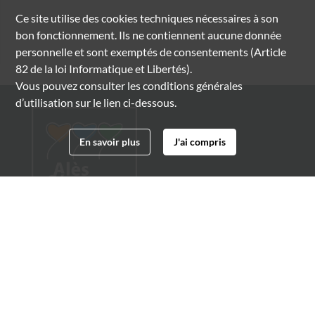
Ce site utilise des
cookies
techniques nécessaires à son
bon fonctionnement. Ils ne contiennent aucune donnée
personnelle et sont exemptés de consentements (Article
82 de la loi Informatique et Libertés).
Vous pouvez consulter les conditions générales
d’utilisation sur le lien ci-dessous.
En savoir plus
J'ai compris
Archives municipales d'Alès
4 boulevard Gambetta
30100 Alès
04 66 54 32 20
archives@ville-ales.fr