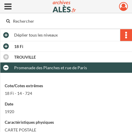
Ouvrir le menu déroulant
Archives municipales d'Alès
Déplier
tous les niveaux
18 Fi
TROUVILLE
Promenade des Planches et rue de Paris
Cote/Cotes extrêmes
18 Fi - 14 - 724
Date
1920
Caractéristiques physiques
CARTE POSTALE