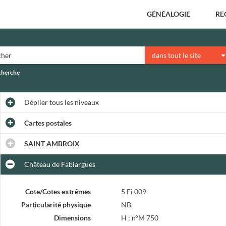
GÉNÉALOGIE
RE
dans tout le site
echerche
Déplier
tous les niveaux
Cartes postales
SAINT AMBROIX
Château de Fabiargues
Cote/Cotes extrêmes
5 Fi 009
Particularité physique
NB
Dimensions
H ; n°M 750