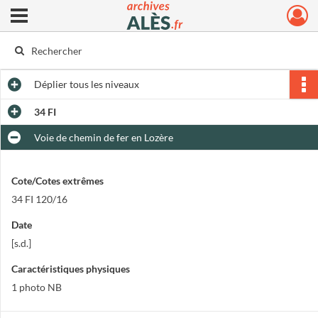
Ouvrir le menu déroulant
Archives municipales d'Alès
Déplier
tous les niveaux
34 FI
Voie de chemin de fer en Lozère
Cote/Cotes extrêmes
34 FI 120/16
Date
[s.d.]
Caractéristiques physiques
1 photo NB