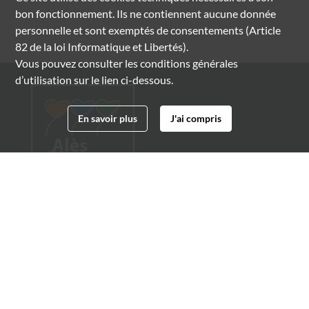
bon fonctionnement. Ils ne contiennent aucune donnée
personnelle et sont exemptés de consentements (Article
82 de la loi Informatique et Libertés).
Vous pouvez consulter les conditions générales
d’utilisation sur le lien ci-dessous.
En savoir plus
J'ai compris
Archives municipales d'Alès
4 boulevard Gambetta
30100 Alès
04 66 54 32 20
archives@ville-ales.fr