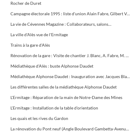
Rocher de Duret
Campagne électorale 1995 : liste d'union Alain Fabre, Gilbert Vezon, Max Roustan
La vie de Cévennes Magazine : Collaborateurs, salons…
La ville d'Alès vue de l'Ermitage
Trains à la gare d'Alès
Rénovation de la gare : Visite de chantier J. Blanc, A. Fabre, M. Roustan, J. Danilet
Médiathèque d'Alès : buste Alphonse Daudet
Médiathèque Alphonse Daudet : Inauguration avec Jacques Blanc, Max Roustan, Raymond Castan
Les différentes salles de la médiathèque Alphonse Daudet
L'Ermitage : Réparation de la main de Notre-Dame des Mines
L'Ermitage : Installation de la table d'orientation
Les quais et les rives du Gardon
La rénovation du Pont neuf (Angle Boulevard Gambetta-Avenue Carnot)