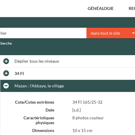
GÉNÉALOGIE
RE
dans tout le site
echerche
Déplier
tous les niveaux
34 FI
Mazan : l'Abbaye, le village
Cote/Cotes extrêmes
34 FI 165/25-32
Date
[s.d.]
Caractéristiques
8 photos couleur
physiques
Dimensions
10 x 15 cm