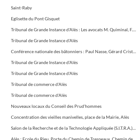
Saint-Raby
Eglisette du Pont Gisquet
Tribunal de Grande Instance d'Alès : Les avocats M. Quiminal, F. Gilles, G. Vezon, N. Tria, le président Thierry Ghem
Tribunal de Grande Instance d'Alès
Conférence nationale des bâtonniers : Paul Nasse, Gérard Cristol, Christophe Ricour et Paul Morin
Tribunal de Grande Instance d'Alès
Tribunal de Grande Instance d'Alès
Tribunal de commerce d'Alès
Tribunal de commerce d'Alès
Nouveaux locaux du Conseil des Prud'hommes
Concentration des vieilles manivelles, place de la Mairie, Alès
Salon de la Recherche et de la Technologie Appliquée (S.I.T.R.A.) au Capra. Inauguration avec Jacques Blanc, Max Roustan, Max Romanet, Alain Fabre, Jean Bousquet
Alès : Ecole du Rieu, Porte du Chemin de Trespeaux, Chemin de fer quartier ardoise, Rue de la Roque, Mairie, Fort Vauban, Tour Vieille