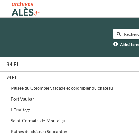
Archives municipales d'Alès
Aide à la r
34 FI
34 FI
Musée du Colombier, façade et colombier du château
Fort Vauban
L'Ermitage
Saint-Germain-de-Montaigu
Ruines du château Soucanton