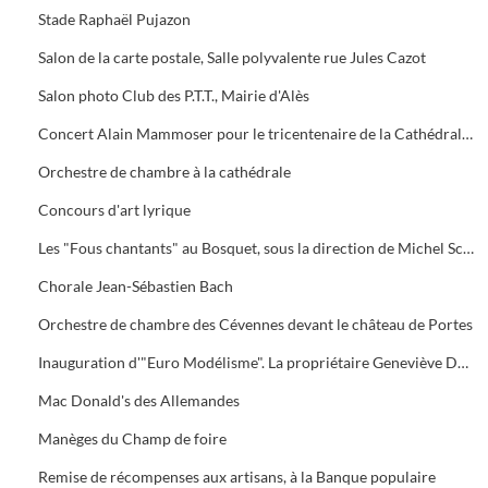
Stade Raphaël Pujazon
Salon de la carte postale, Salle polyvalente rue Jules Cazot
Salon photo Club des P.T.T., Mairie d'Alès
Concert Alain Mammoser pour le tricentenaire de la Cathédrale Saint-Jean
Orchestre de chambre à la cathédrale
Concours d'art lyrique
Les "Fous chantants" au Bosquet, sous la direction de Michel Schwingrouber
Chorale Jean-Sébastien Bach
Orchestre de chambre des Cévennes devant le château de Portes
Inauguration d'"Euro Modélisme". La propriétaire Geneviève Dumas en présence de son fils Julien
Mac Donald's des Allemandes
Manèges du Champ de foire
Remise de récompenses aux artisans, à la Banque populaire