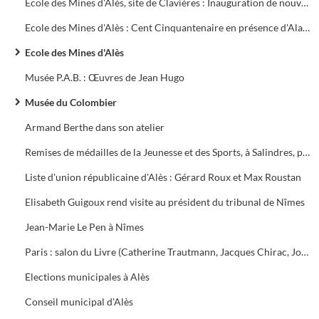
Ecole des Mines d'Alès, site de Clavières : Inauguration de nouveaux bâtiments avec le Ministre de l'Industrie José Rossi
Ecole des Mines d'Alès : Cent Cinquantenaire en présence d'Alain Madelin, Ministre de l'Industrie
Ecole des Mines d'Alès
Musée P.A.B. : Œuvres de Jean Hugo
Musée du Colombier
Armand Berthe dans son atelier
Remises de médailles de la Jeunesse et des Sports, à Salindres, par Michèle Alliot-Marie, Ministre, en présence de Madame Robert, Maire
Liste d'union républicaine d'Alès : Gérard Roux et Max Roustan
Elisabeth Guigoux rend visite au président du tribunal de Nîmes
Jean-Marie Le Pen à Nîmes
Paris : salon du Livre (Catherine Trautmann, Jacques Chirac, Jorge Sampaïo)
Elections municipales à Alès
Conseil municipal d'Alès