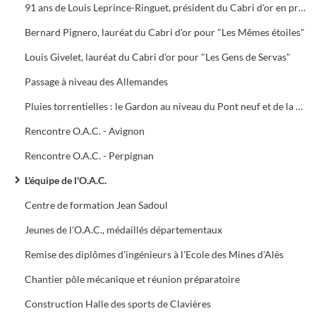
91 ans de Louis Leprince-Ringuet, président du Cabri d'or en présence de Michel Del Castillo, Raymond Castan, Max Romanet
Bernard Pignero, lauréat du Cabri d'or pour "Les Mêmes étoiles"
Louis Givelet, lauréat du Cabri d'or pour "Les Gens de Servas"
Passage à niveau des Allemandes
Pluies torrentielles : le Gardon au niveau du Pont neuf et de la Clinique Bonnefon
Rencontre O.A.C. - Avignon
Rencontre O.A.C. - Perpignan
L'équipe de l'O.A.C.
Centre de formation Jean Sadoul
Jeunes de l'O.A.C., médaillés départementaux
Remise des diplômes d'ingénieurs à l'Ecole des Mines d'Alès
Chantier pôle mécanique et réunion préparatoire
Construction Halle des sports de Clavières