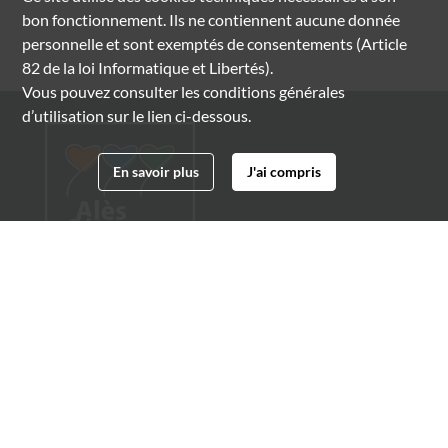
bon fonctionnement. Ils ne contiennent aucune donnée
personnelle et sont exemptés de consentements (Article
82 de la loi Informatique et Libertés).
Vous pouvez consulter les conditions générales
d’utilisation sur le lien ci-dessous.
En savoir plus
J'ai compris
Archives municipales d'Alès
4 boulevard Gambetta
30100 Alès
04 66 54 32 20
archives@ville-ales.fr