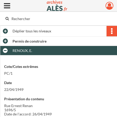
Ouvrir le menu déroulant
Archives municipales d'Alès
Déplier
tous les niveaux
Permis de construire
RENOUX, E.
Cote/Cotes extrêmes
PC/1
Date
22/04/1949
Présentation du contenu
Rue Ernest Renan
1696/5
Date de l'accord: 26/04/1949