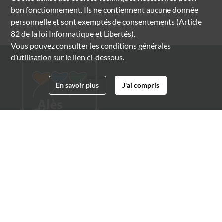
bon fonctionnement. Ils ne contiennent aucune donnée
personnelle et sont exemptés de consentements (Article
82 de la loi Informatique et Libertés).
Vous pouvez consulter les conditions générales
d’utilisation sur le lien ci-dessous.
En savoir plus
J'ai compris
Archives municipales d'Alès
4 boulevard Gambetta
30100 Alès
04 66 54 32 20
archives@ville-ales.fr