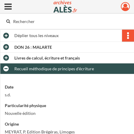
Ouvrir le menu déroulant
Archives municipales d'Alès
Déplier
tous les niveaux
DON 26 : MALARTE
Livres de calcul, écriture et français
Recueil méthodique de principes d'écriture
Date
s.d.
Particularité physique
Nouvelle édition
Origine
MEYRAT, P. Edition Brégéras, Limoges