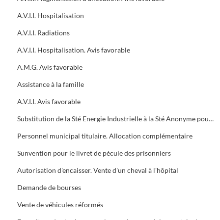
A.V.I.I. Hospitalisation
A.V.I.I. Radiations
A.V.I.I. Hospitalisation. Avis favorable
A.M.G. Avis favorable
Assistance à la famille
A.V.I.I. Avis favorable
Substitution de la Sté Energie Industrielle à la Sté Anonyme pour l'Eclairage au Gaz de la ville d'Alès
Personnel municipal titulaire. Allocation complémentaire
Sunvention pour le livret de pécule des prisonniers
Autorisation d'encaisser. Vente d'un cheval à l'hôpital
Demande de bourses
Vente de véhicules réformés