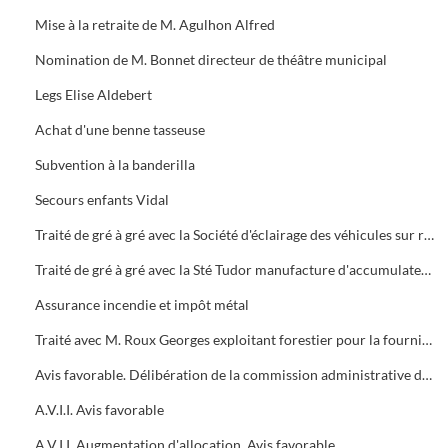
Mise à la retraite de M. Agulhon Alfred
Nomination de M. Bonnet directeur de théâtre municipal
Legs Elise Aldebert
Achat d'une benne tasseuse
Subvention à la banderilla
Secours enfants Vidal
Traité de gré à gré avec la Société d'éclairage des véhicules sur rails
Traité de gré à gré avec la Sté Tudor manufacture d'accumulateur de la Cie Générale d'Electricité
Assurance incendie et impôt métal
Traité avec M. Roux Georges exploitant forestier pour la fourniture de charbon de bois
Avis favorable. Délibération de la commission administrative des hospices
A.V.I.I. Avis favorable
A.V.I.I. Augmentation d'allocation. Avis favorable