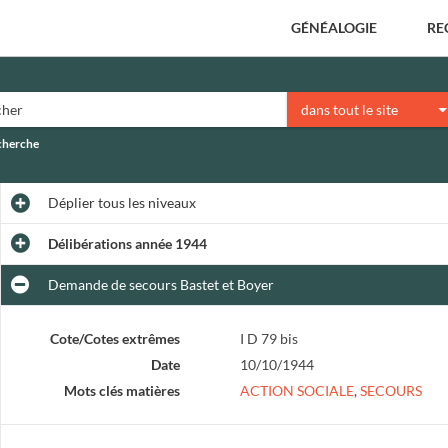
GÉNÉALOGIE
RE
dans tout le site
echerche
Déplier
tous les niveaux
Délibérations année 1944
Demande de secours Bastet et Boyer
Cote/Cotes extrêmes
I D 79 bis
Date
10/10/1944
Mots clés matières
ACTION SOCIALE
,
SECOURS