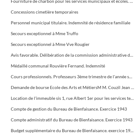
Fourniture de charbon pour les services municipaux et écoles. Traité Sté Anonyme Houillères de Rochebelle
Concessions cimetière temporaires
Personnel municipal titulaire. Indemnité de résidence familiale
Secours exceptionnel à Mme Truffo
Secours exceptionnel à Mme Vve Rougier
Avis favorable. Délibération de la commission administrative des hospices
Médaillé communal Rouvière Fernand. Indemnité
Cours professionnels. Professeurs 3ème trimestre de l'année scolaire 1943-1944 2ème paiement fournitures
Demande de bourse Ecole des Arts et MétiersM M. Couzil Jean avis favorable
Location de l'immeuble sis 1, rue Albert 1er pour les services techniques
Compte de gestion du Bureau de Bienfaisance. Exercice 1943
Compte administratif du Bureau de Bienfaisance. Exercice 1943
Budget supplémentaire du Bureau de Bienfaisance. exercice 1944