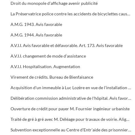
Droit du monopole d'affichage avenir publicité
La Préservatrice police contre les accidents de bicyclettes causés aux tiers
A.M.G. 1943. Avis favorable
A.M.G. 1944. Avis favorable
A.V.I.I. Avis favorable et défavorable. Art. 173. Avis favorable
A.V.I.I. changement de mode d'assistance
A.V.I.I. Hospitalisation. Augmentation
Virement de crédits. Bureau de Bienfaisance
Acquisition d'un immeuble à Luc Lozère en vue de l'installation d'une colonie de vacances
Délibération commission administrative de l'hôpital. Avis favorable
Ouverture de crédit pour payer M. Fournier ingénieur urbaniste
Traité de gré à gré avec M. Déléage pour travaux de voirie. Alignement de la route de Bagnols
Subvention exceptionnelle au Centre d'Entr'aide des prisonniers de guerre