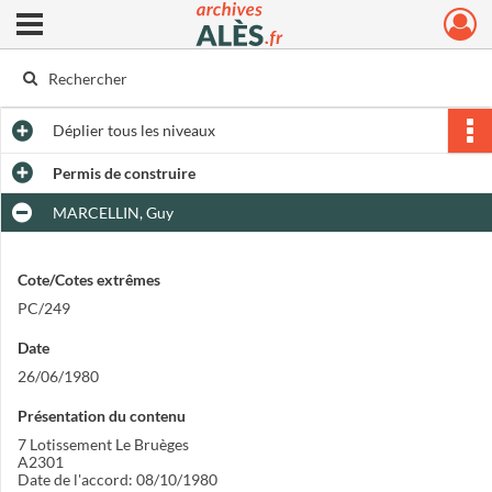
Ouvrir le menu déroulant
Archives municipales d'Alès
Déplier
tous les niveaux
Permis de construire
MARCELLIN, Guy
Cote/Cotes extrêmes
PC/249
Date
26/06/1980
Présentation du contenu
7 Lotissement Le Bruèges
A2301
Date de l'accord: 08/10/1980