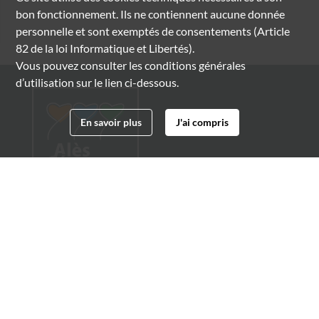
bon fonctionnement. Ils ne contiennent aucune donnée
personnelle et sont exemptés de consentements (Article
82 de la loi Informatique et Libertés).
Vous pouvez consulter les conditions générales
d’utilisation sur le lien ci-dessous.
En savoir plus
J'ai compris
Archives municipales d'Alès
4 boulevard Gambetta
30100 Alès
04 66 54 32 20
archives@ville-ales.fr