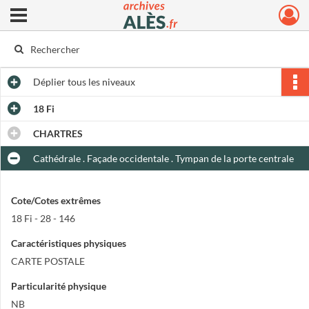
Ouvrir le menu déroulant
Archives municipales d'Alès
Déplier
tous les niveaux
18 Fi
CHARTRES
Cathédrale . Façade occidentale . Tympan de la porte centrale
Cote/Cotes extrêmes
18 Fi - 28 - 146
Caractéristiques physiques
CARTE POSTALE
Particularité physique
NB