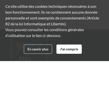
Ce site utilise des
cookies
techniques nécessaires à son
bon fonctionnement. Ils ne contiennent aucune donnée
personnelle et sont exemptés de consentements (Article
82 de la loi Informatique et Libertés).
Vous pouvez consulter les conditions générales
d’utilisation sur le lien ci-dessous.
En savoir plus
J'ai compris
Archives municipales d'Alès
4 boulevard Gambetta
30100 Alès
04 66 54 32 20
archives@ville-ales.fr