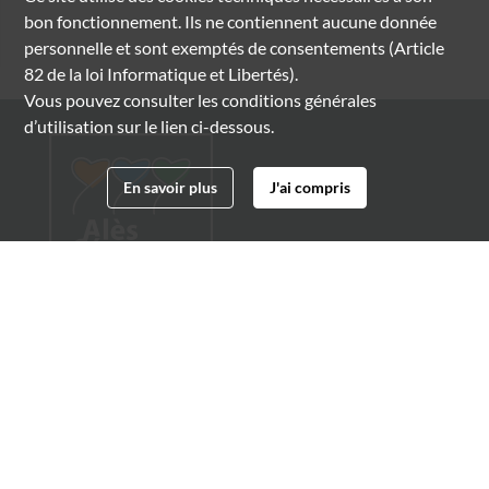
bon fonctionnement. Ils ne contiennent aucune donnée
personnelle et sont exemptés de consentements (Article
82 de la loi Informatique et Libertés).
Vous pouvez consulter les conditions générales
d’utilisation sur le lien ci-dessous.
En savoir plus
J'ai compris
Archives municipales d'Alès
4 boulevard Gambetta
30100 Alès
04 66 54 32 20
archives@ville-ales.fr