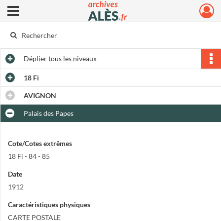
Ouvrir le menu déroulant
Archives municipales d'Alès
Déplier
tous les niveaux
18 Fi
AVIGNON
Palais des Papes
Cote/Cotes extrêmes
18 Fi - 84 - 85
Date
1912
Caractéristiques physiques
CARTE POSTALE