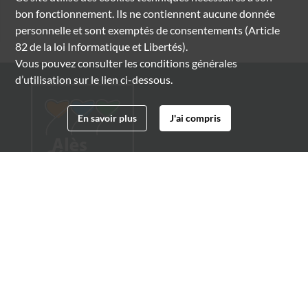
bon fonctionnement. Ils ne contiennent aucune donnée
personnelle et sont exemptés de consentements (Article
82 de la loi Informatique et Libertés).
Vous pouvez consulter les conditions générales
d’utilisation sur le lien ci-dessous.
En savoir plus
J'ai compris
Archives municipales d'Alès
4 boulevard Gambetta
30100 Alès
04 66 54 32 20
archives@ville-ales.fr