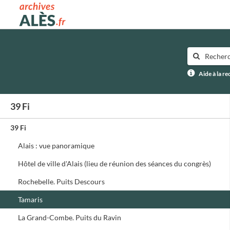
Archives municipales d'Alès
Aide à la r
39 Fi
39 Fi
Alais : vue panoramique
Hôtel de ville d'Alais (lieu de réunion des séances du congrès)
Rochebelle. Puits Descours
Tamaris
La Grand-Combe. Puits du Ravin