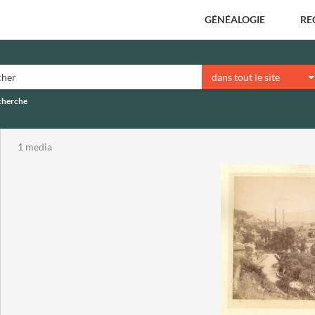
GÉNÉALOGIE
RE
dans tout le site
echerche
1 media