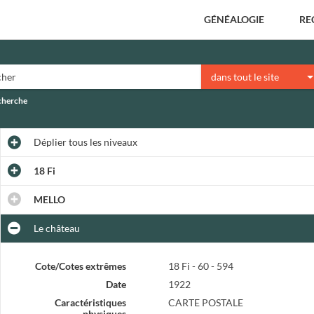
GÉNÉALOGIE
RE
dans tout le site
echerche
Déplier
tous les niveaux
18 Fi
MELLO
Le château
Cote/Cotes extrêmes
18 Fi - 60 - 594
Date
1922
Caractéristiques
CARTE POSTALE
physiques