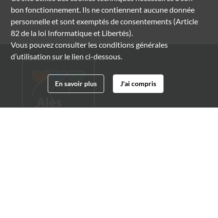
bon fonctionnement. Ils ne contiennent aucune donnée
personnelle et sont exemptés de consentements (Article
82 de la loi Informatique et Libertés).
Vous pouvez consulter les conditions générales
d’utilisation sur le lien ci-dessous.
En savoir plus
J'ai compris
Archives municipales d'Alès
4 boulevard Gambetta
30100 Alès
04 66 54 32 20
archives@ville-ales.fr