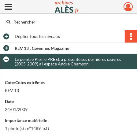
Ouvrir le menu déroulant
Archives municipales d'Alès
Déplier
tous les niveaux
REV 13 : Cévennes Magazine
Le peintre Pierre PREEL a présenté ses dernières œuvres
(2005-2009) à l'espace André Chamson
Cote/Cotes extrêmes
REV 13
Date
24/01/2009
Importance matérielle
1 photo(s) ; n°1489, p.G