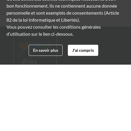
bon fonctionnement. Ils ne contiennent aucune donnée
personnelle et sont exemptés de consentements (Article
82 de la loi Informatique et Libertés).
Vous pouvez consulter les conditions générales
d’utilisation sur le lien ci-dessous.
En savoir plus
J'ai compris
Archives municipales d'Alès
4 boulevard Gambetta
30100 Alès
04 66 54 32 20
archives@ville-ales.fr