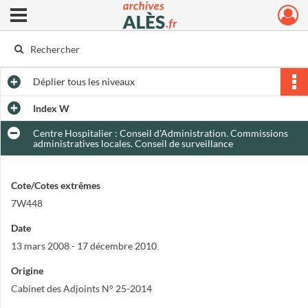
Ouvrir le menu déroulant
Archives municipales d'Alès
Déplier
tous les niveaux
Index W
Centre Hospitalier : Conseil d'Administration. Commissions
administratives locales. Conseil de surveillance
Cote/Cotes extrêmes
7W448
Date
13 mars 2008 - 17 décembre 2010
Origine
Cabinet des Adjoints N° 25-2014