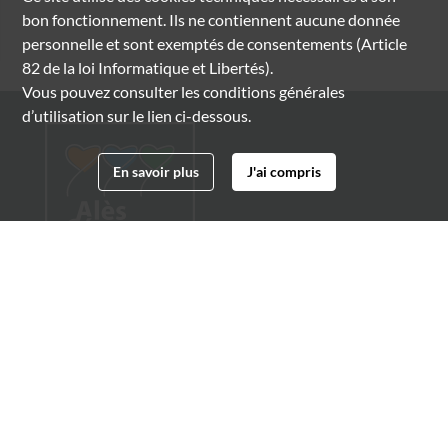
bon fonctionnement. Ils ne contiennent aucune donnée
personnelle et sont exemptés de consentements (Article
82 de la loi Informatique et Libertés).
Vous pouvez consulter les conditions générales
d’utilisation sur le lien ci-dessous.
En savoir plus
J'ai compris
Archives municipales d'Alès
4 boulevard Gambetta
30100 Alès
04 66 54 32 20
archives@ville-ales.fr