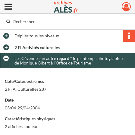
Ouvrir le menu déroulant
Archives municipales d'Alès
Déplier
tous les niveaux
2 Fi Activités culturelles
Les Cévennes un autre regard " le printemps photographies
de Monique Gibert à l'Office de Tourisme
Cote/Cotes extrêmes
2 Fi A. Culturelles 287
Date
03/04-29/04/2004
Caractéristiques physiques
2 affiches couleur