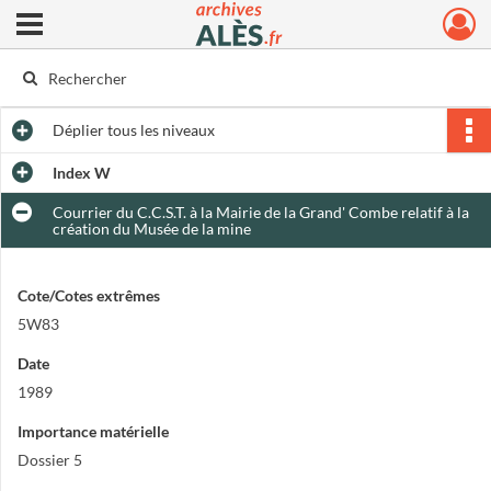
Ouvrir le menu déroulant
Archives municipales d'Alès
Déplier
tous les niveaux
Index W
Courrier du C.C.S.T. à la Mairie de la Grand' Combe relatif à la
création du Musée de la mine
Cote/Cotes extrêmes
5W83
Date
1989
Importance matérielle
Dossier 5