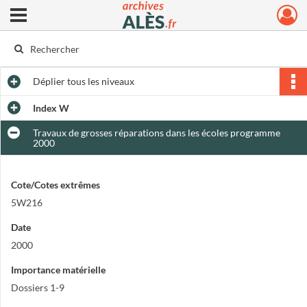
Ouvrir le menu déroulant
Archives municipales d'Alès
Déplier
tous les niveaux
Index W
Travaux de grosses réparations dans les écoles programme
2000
Cote/Cotes extrêmes
5W216
Date
2000
Importance matérielle
Dossiers 1-9