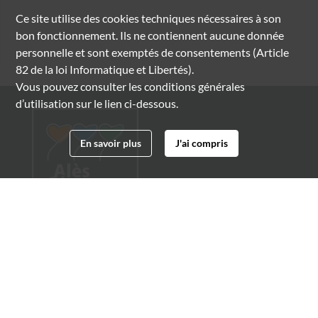
Ce site utilise des
cookies
techniques nécessaires à son
bon fonctionnement. Ils ne contiennent aucune donnée
personnelle et sont exemptés de consentements (Article
82 de la loi Informatique et Libertés).
Vous pouvez consulter les conditions générales
d’utilisation sur le lien ci-dessous.
En savoir plus
J'ai compris
Archives municipales d'Alès
4 boulevard Gambetta
30100 Alès
04 66 54 32 20
archives@ville-ales.fr