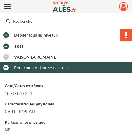
Ouvrir le menu déroulant
Archives municipales d'Alès
Déplier
tous les niveaux
18 Fi
VAISON LA ROMAINE
Pont romain . Une seule arche
Cote/Cotes extrêmes
18 Fi - 84 - 251
Caractéristiques physiques
CARTE POSTALE
Particularité physique
NB