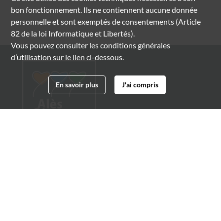
bon fonctionnement. Ils ne contiennent aucune donnée
personnelle et sont exemptés de consentements (Article
82 de la loi Informatique et Libertés).
Vous pouvez consulter les conditions générales
d’utilisation sur le lien ci-dessous.
En savoir plus
J'ai compris
Archives municipales d'Alès
4 boulevard Gambetta
30100 Alès
04 66 54 32 20
archives@ville-ales.fr