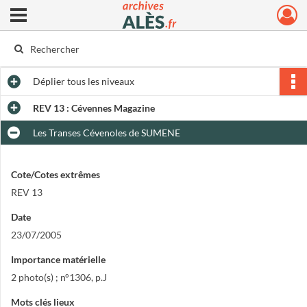
Ouvrir le menu déroulant
Archives municipales d'Alès
Déplier
tous les niveaux
REV 13 : Cévennes Magazine
Les Transes Cévenoles de SUMENE
Cote/Cotes extrêmes
REV 13
Date
23/07/2005
Importance matérielle
2 photo(s) ; n°1306, p.J
Mots clés lieux