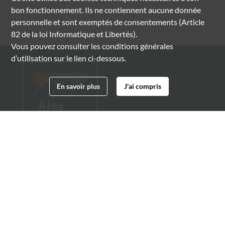
bon fonctionnement. Ils ne contiennent aucune donnée
personnelle et sont exemptés de consentements (Article
82 de la loi Informatique et Libertés).
Vous pouvez consulter les conditions générales
d’utilisation sur le lien ci-dessous.
En savoir plus
J'ai compris
Archives municipales d'Alès
4 boulevard Gambetta
30100 Alès
04 66 54 32 20
archives@ville-ales.fr