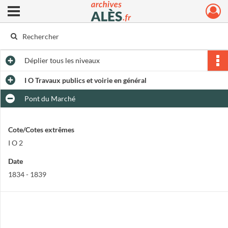
Ouvrir le menu déroulant
Archives municipales d'Alès
Déplier
tous les niveaux
I O Travaux publics et voirie en général
Pont du Marché
Cote/Cotes extrêmes
I O 2
Date
1834 - 1839