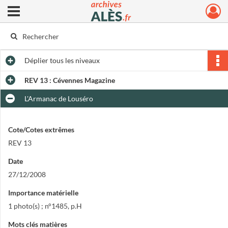
Ouvrir le menu déroulant
Archives municipales d'Alès
Déplier
tous les niveaux
REV 13 : Cévennes Magazine
L'Armanac de Louséro
Cote/Cotes extrêmes
REV 13
Date
27/12/2008
Importance matérielle
1 photo(s) ; n°1485, p.H
Mots clés matières