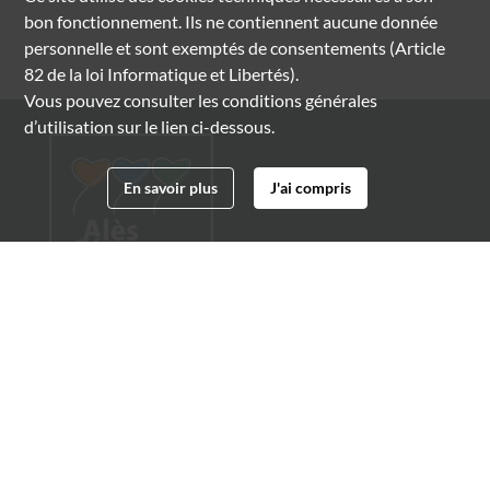
bon fonctionnement. Ils ne contiennent aucune donnée
personnelle et sont exemptés de consentements (Article
82 de la loi Informatique et Libertés).
Vous pouvez consulter les conditions générales
d’utilisation sur le lien ci-dessous.
En savoir plus
J'ai compris
Archives municipales d'Alès
4 boulevard Gambetta
30100 Alès
04 66 54 32 20
archives@ville-ales.fr