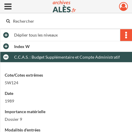
Ouvrir le menu déroulant
Archives municipales d'Alès
Déplier
tous les niveaux
Index W
C.C.A.S. : Budget Supplémentaire et Compte Administratif
Cote/Cotes extrêmes
5W124
Date
1989
Importance matérielle
Dossier 9
Modalités d'entrées