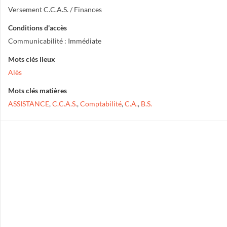
Versement C.C.A.S. / Finances
Conditions d'accès
Communicabilité : Immédiate
Mots clés lieux
Alès
Mots clés matières
ASSISTANCE
,
C.C.A.S.
,
Comptabilité
,
C.A.
,
B.S.