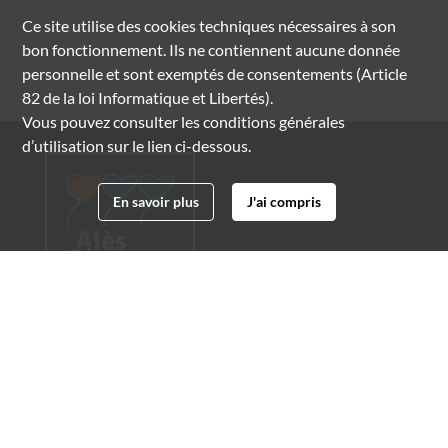
Ce site utilise des
cookies
techniques nécessaires à son
bon fonctionnement. Ils ne contiennent aucune donnée
personnelle et sont exemptés de consentements (Article
82 de la loi Informatique et Libertés).
Vous pouvez consulter les conditions générales
d’utilisation sur le lien ci-dessous.
En savoir plus
J'ai compris
Archives municipales d'Alès
4 boulevard Gambetta
30100 Alès
04 66 54 32 20
archives@ville-ales.fr