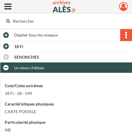
Ouvrir le menu déroulant
Archives municipales d'Alès
Déplier
tous les niveaux
18 Fi
SENONCHES
Le vieux château
Cote/Cotes extrêmes
18 Fi - 28 - 549
Caractéristiques physiques
CARTE POSTALE
Particularité physique
NB