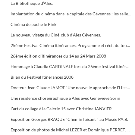
La Bibliothèque d’Alès.
Implantation du cinéma dans la capitale des Cévennes : les salles du début du siècle à nos jours.
Cinéma de poche le Pinki
Le nouveau visage du Ciné-club d’Alès Cévennes.
25ème Festival Cinéma itinérances. Programme et récit du tournage dans les cévennes d' "Un homme de trop"
26ème édition d'Itinérances du 14 au 24 Mars 2008
Hommage à Claudia CARDINALE lors du 26ème festival Itinérances. En photo avec Max ROUSTAN, Maire
Bilan du Festival Itinérances 2008
Docteur Jean Claude JAMOT "Une nouvelle approche de l'Histoire et de l'Archéologie appliquée aux Celtes
Une résidence chorégraphique à Alès avec Geneviève Sorin
L'art du collage à la Galerie 15 avec Christine JANVIER
Exposition Georges BRAQUE "Chemin faisant " au Musée PA.B.
Exposition de photos de Michel LEZER et Dominique PERRET, de peintures de Monique SANTORO à l'OFFICE DE TOURISME pour la Féria d'Alès