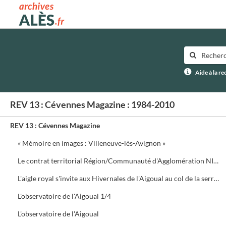
Archives municipales d'Alès
Aide à la r
REV 13 : Cévennes Magazine : 1984-2010
REV 13 : Cévennes Magazine
« Mémoire en images : Villeneuve-lès-Avignon »
Le contrat territorial Région/Communauté d'Agglomération NIMES Métropole
L'aigle royal s'invite aux Hivernales de l'Aigoual au col de la serreyrède. Programme de la journée
L'observatoire de l'Aigoual 1/4
L'observatoire de l'Aigoual