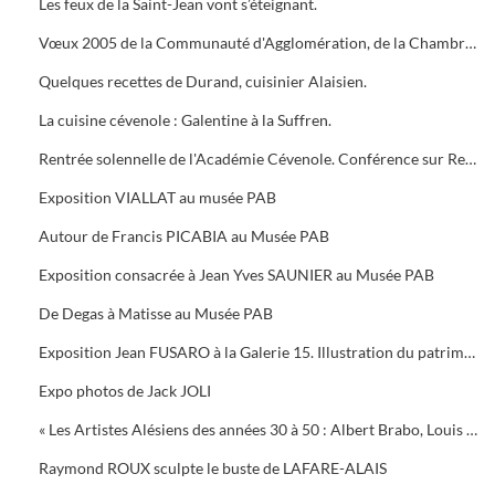
Les feux de la Saint-Jean vont s’éteignant.
Vœux 2005 de la Communauté d'Agglomération, de la Chambre de Commerce, 5 bougies pour la Médiathèque
Quelques recettes de Durand, cuisinier Alaisien.
La cuisine cévenole : Galentine à la Suffren.
Rentrée solennelle de l'Académie Cévenole. Conférence sur Renoir et Albert ANDRE, une amitié (1894-1919)
Exposition VIALLAT au musée PAB
Autour de Francis PICABIA au Musée PAB
Exposition consacrée à Jean Yves SAUNIER au Musée PAB
De Degas à Matisse au Musée PAB
Exposition Jean FUSARO à la Galerie 15. Illustration du patrimoine alésien
Expo photos de Jack JOLI
« Les Artistes Alésiens des années 30 à 50 : Albert Brabo, Louis Cabanes, Louis Arcaix et René Aberlenc » par Annie Corbier
Raymond ROUX sculpte le buste de LAFARE-ALAIS