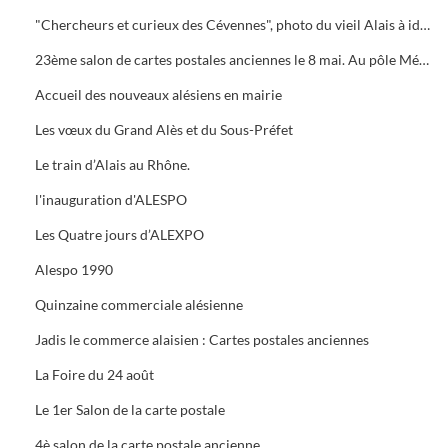
"Chercheurs et curieux des Cévennes", photo du vieil Alais à identifier.
23ème salon de cartes postales anciennes le 8 mai. Au pôle Mécanique grand prix camion
Accueil des nouveaux alésiens en mairie
Les vœux du Grand Alès et du Sous-Préfet
Le train d’Alais au Rhône.
l'inauguration d'ALESPO
Les Quatre jours d’ALEXPO
Alespo 1990
Quinzaine commerciale alésienne
Jadis le commerce alaisien : Cartes postales anciennes
La Foire du 24 août
Le 1er Salon de la carte postale
4è salon de la carte postale ancienne