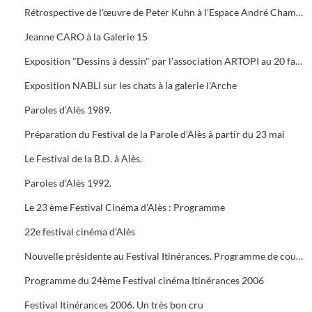
Rétrospective de l'œuvre de Peter Kuhn à l'Espace André Chamson. Exposition consacrée à Vauban à l'OFFICE DE TOURISME. Présentation de saison hors les murs du cratère
Jeanne CARO à la Galerie 15
Exposition "Dessins à dessin" par l'association ARTOPI au 20 faubourg du Soleil
Exposition NABLI sur les chats à la galerie l'Arche
Paroles d’Alès 1989.
Préparation du Festival de la Parole d’Alès à partir du 23 mai
Le Festival de la B.D. à Alès.
Paroles d’Alès 1992.
Le 23 ème Festival Cinéma d'Alès : Programme
22e festival cinéma d'Alès
Nouvelle présidente au Festival Itinérances. Programme de courts métrages de Jacques TATI
Programme du 24ème Festival cinéma Itinérances 2006
Festival Itinérances 2006. Un très bon cru