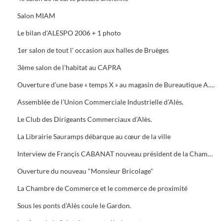
Salon MIAM
Le bilan d'ALESPO 2006 + 1 photo
1er salon de tout l' occasion aux halles de Bruèges
3ème salon de l'habitat au CAPRA
Ouverture d’une base « temps X » au magasin de Bureautique A.M.C., 40 Avenue du Général de Gaule à Alès.
Assemblée de l’Union Commerciale Industrielle d’Alès.
Le Club des Dirigeants Commerciaux d’Alès.
La Librairie Sauramps débarque au cœur de la ville
Interview de Françis CABANAT nouveau président de la Chambre de Commerce
Ouverture du nouveau "Monsieur Bricolage"
La Chambre de Commerce et le commerce de proximité
Sous les ponts d’Alès coule le Gardon.