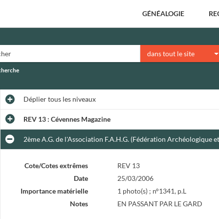
GÉNÉALOGIE
RE
dans tout le site
echerche
Déplier
tous les niveaux
REV 13 : Cévennes Magazine
2ème A.G. de l'Association F.A.H.G. (Fédération Archéologique
Cote/Cotes extrêmes
REV 13
Date
25/03/2006
Importance matérielle
1 photo(s) ; n°1341, p.L
Notes
EN PASSANT PAR LE GARD