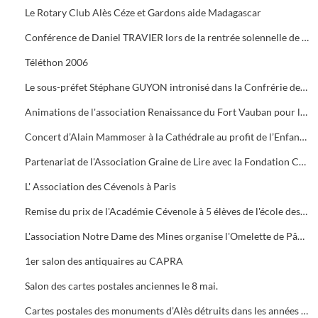
Le Rotary Club Alès Céze et Gardons aide Madagascar
Conférence de Daniel TRAVIER lors de la rentrée solennelle de l'Académie Cévenole
Téléthon 2006
Le sous-préfet Stéphane GUYON intronisé dans la Confrérie des Mange Tripes
Animations de l'association Renaissance du Fort Vauban pour le Téléthon
Concert d’Alain Mammoser à la Cathédrale au profit de l’Enfance Inadaptée.
Partenariat de l'Association Graine de Lire avec la Fondation Crédit Mutuel
L' Association des Cévenols à Paris
Remise du prix de l'Académie Cévenole à 5 élèves de l'école des Mines pour leur travail sur la mine et ses conséquences sur l'économie et les paysages.
L'association Notre Dame des Mines organise l'Omelette de Pâques à l'Ermitage
1er salon des antiquaires au CAPRA
Salon des cartes postales anciennes le 8 mai.
Cartes postales des monuments d’Alès détruits dans les années 1960.