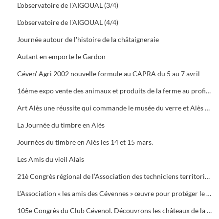
L'observatoire de l'AIGOUAL (3/4)
L'observatoire de l'AIGOUAL (4/4)
Journée autour de l'histoire de la châtaigneraie
Autant en emporte le Gardon
Céven’ Agri 2002 nouvelle formule au CAPRA du 5 au 7 avril
16ème expo vente des animaux et produits de la ferme au profit des orphelins des sapeurs-pompiers aux halles de Bruèges
Art Alès une réussite qui commande le musée du verre et Alès capitale des Cévennes, départ du chemin des verriers.
La Journée du timbre en Alès
Journées du timbre en Alès les 14 et 15 mars.
Les Amis du vieil Alais
21è Congrès régional de l’Association des techniciens territoriaux.
L’Association « les amis des Cévennes » œuvre pour protéger le patrimoine cévenol.
105e Congrès du Club Cévenol. Découvrons les châteaux de la Vaunage