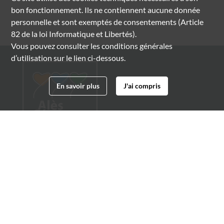
bon fonctionnement. Ils ne contiennent aucune donnée
personnelle et sont exemptés de consentements (Article
82 de la loi Informatique et Libertés).
Vous pouvez consulter les conditions générales
d’utilisation sur le lien ci-dessous.
En savoir plus
J'ai compris
Archives municipales d'Alès
4 boulevard Gambetta
30100 Alès
04 66 54 32 20
archives@ville-ales.fr