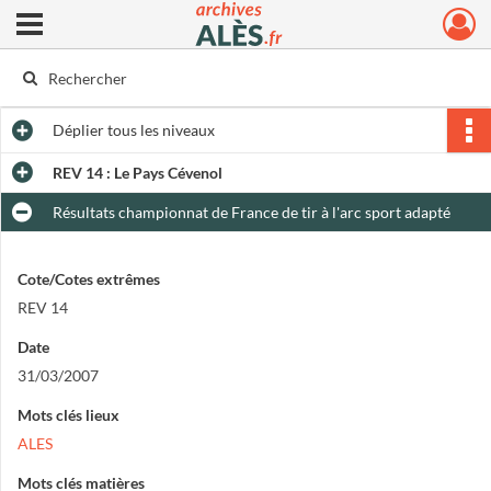
Ouvrir le menu déroulant
Archives municipales d'Alès
Déplier
tous les niveaux
REV 14 : Le Pays Cévenol
Résultats championnat de France de tir à l'arc sport adapté
Cote/Cotes extrêmes
REV 14
Date
31/03/2007
Mots clés lieux
ALES
Mots clés matières