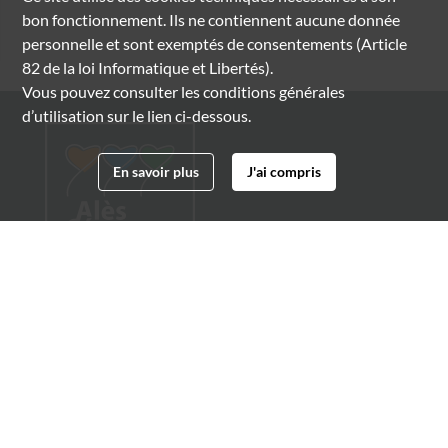
bon fonctionnement. Ils ne contiennent aucune donnée
personnelle et sont exemptés de consentements (Article
82 de la loi Informatique et Libertés).
Vous pouvez consulter les conditions générales
d’utilisation sur le lien ci-dessous.
En savoir plus
J'ai compris
Archives municipales d'Alès
4 boulevard Gambetta
30100 Alès
04 66 54 32 20
archives@ville-ales.fr