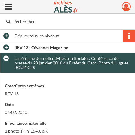
Ouvrir le menu déroulant
Archives municipales d'Alès
Déplier
tous les niveaux
REV 13 : Cévennes Magazine
La réforme des collectivités territoriales. Conférence de
presse du 28 janvier 2010 du Prefet du Gard. Photo d'Hugues
BOUZIGES
Cote/Cotes extrêmes
REV 13
Date
06/02/2010
Importance matérielle
1 photo(s) ; n°1543, p.K