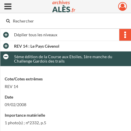
Ouvrir le menu déroulant
Archives municipales d'Alès
Déplier
tous les niveaux
REV 14 : Le Pays Cévenol
5ème édition de la Course aux Etoiles, 1ère manche du
Challenge Gardois des trails
Cote/Cotes extrêmes
REV 14
Date
09/02/2008
Importance matérielle
1 photo(s) ; n°2332, p.5