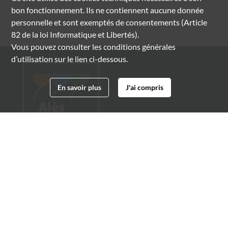
bon fonctionnement. Ils ne contiennent aucune donnée
personnelle et sont exemptés de consentements (Article
82 de la loi Informatique et Libertés).
Vous pouvez consulter les conditions générales
d’utilisation sur le lien ci-dessous.
En savoir plus
J'ai compris
Archives municipales d'Alès
4 boulevard Gambetta
30100 Alès
04 66 54 32 20
archives@ville-ales.fr