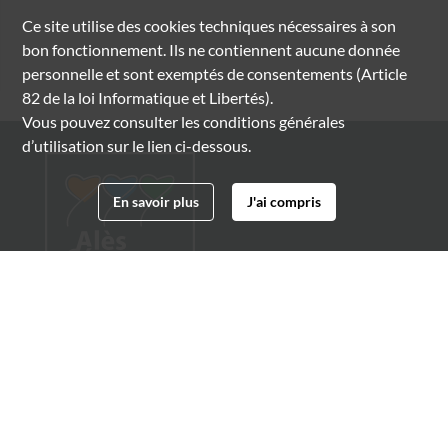
Ce site utilise des
cookies
techniques nécessaires à son
bon fonctionnement. Ils ne contiennent aucune donnée
personnelle et sont exemptés de consentements (Article
82 de la loi Informatique et Libertés).
Vous pouvez consulter les conditions générales
d’utilisation sur le lien ci-dessous.
En savoir plus
J'ai compris
Archives municipales d'Alès
4 boulevard Gambetta
30100 Alès
04 66 54 32 20
archives@ville-ales.fr