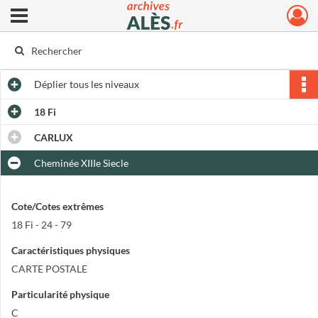
Ouvrir le menu déroulant
Archives municipales d'Alès
Déplier
tous les niveaux
18 Fi
CARLUX
Cheminée XIIIe Siecle
Cote/Cotes extrêmes
18 Fi - 24 - 79
Caractéristiques physiques
CARTE POSTALE
Particularité physique
C