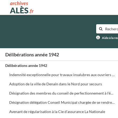
Archives municipales d'Alès
Aide à la r
Délibérations année 1942
Délibérations année 1942
Indemnité exceptionnelle pour travaux insalubres aux ouvriers de la voirie
Adoption de la ville de Denain dans le Nord pour secours
Désignation des membres du conseil de perfectionnement à l'école pratique
Désignation délégation Conseil Municipal chargée de se rendre à Vichy pour audience relative à la construction du nouvel hôpital
Avenant de régularisation à la Cie d'assurance La Nationale