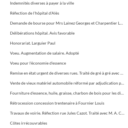
Indemnités diverses à payer à la ville
Réfection de l'hôpital d'Alès
Demande de bourse pour Mrs Lainez Georges et Charpentier Louis
Délibérations hôpital. Avis favorable
Honorariat. Larguier Paul
Voeu. Augmentation de salaire. Adopté
Voeu pour l'économie d'essence
Remise en état urgent de diverses rues. Traité de gré à gré avec M. A. Crégut
Vente de vieux matériel automobile réformé par adjudication publique
Fourniture d'essence, huile, graisse, charbon de bois pour les divers services municipaux
Rétrocession concession trentenaire à Fournier Louis
Travaux de voirie. Réfection rue Jules Cazot. Traité avec M. A. Crégut
Côtes irrécouvrables