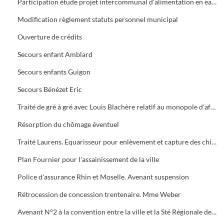
Participation étude projet intercommunal d'alimentation en eau potable région Est d'Alès
Modification règlement statuts personnel municipal
Ouverture de crédits
Secours enfant Amblard
Secours enfants Guigon
Secours Bénézet Eric
Traité de gré à gré avec Louis Blachère relatif au monopole d'affichage
Résorption du chômage éventuel
Traité Laurens. Equarisseur pour enlèvement et capture des chiens
Plan Fournier pour l'assainissement de la ville
Police d'assurance Rhin et Moselle. Avenant suspension
Rétrocession de concession trentenaire. Mme Weber
Avenant N°2 à la convention entre la ville et la Sté Régionale de distribution d'eau