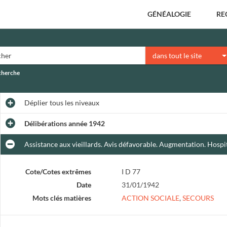
GÉNÉALOGIE
RE
dans tout le site
echerche
Déplier
tous les niveaux
Délibérations année 1942
Assistance aux vieillards. Avis défavorable. Augmentation. Hospi
Cote/Cotes extrêmes
I D 77
Date
31/01/1942
Mots clés matières
ACTION SOCIALE
,
SECOURS