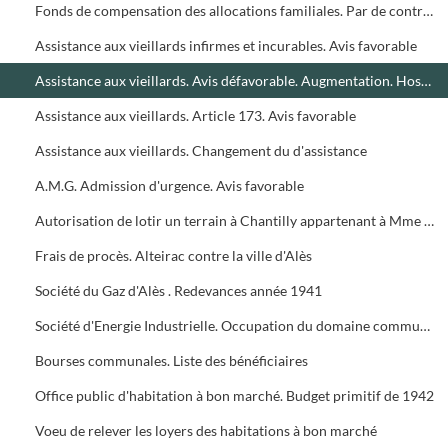
Fonds de compensation des allocations familiales. Par de contribution de la commune
Assistance aux vieillards infirmes et incurables. Avis favorable
Assistance aux vieillards. Avis défavorable. Augmentation. Hospitalisation
Assistance aux vieillards. Article 173. Avis favorable
Assistance aux vieillards. Changement du d'assistance
A.M.G. Admission d'urgence. Avis favorable
Autorisation de lotir un terrain à Chantilly appartenant à Mme Vve Martin
Frais de procès. Alteirac contre la ville d'Alès
Société du Gaz d'Alès . Redevances année 1941
Société d'Energie Industrielle. Occupation du domaine communal, année 1942
Bourses communales. Liste des bénéficiaires
Office public d'habitation à bon marché. Budget primitif de 1942
Voeu de relever les loyers des habitations à bon marché