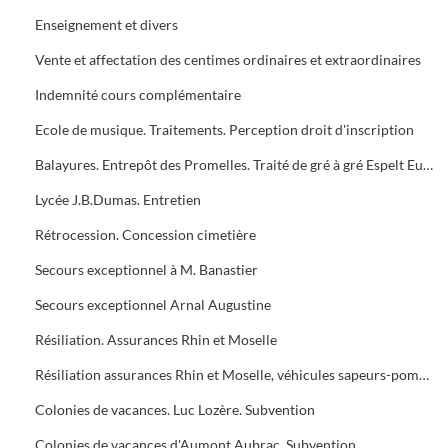
Enseignement et divers
Vente et affectation des centimes ordinaires et extraordinaires
Indemnité cours complémentaire
Ecole de musique. Traitements. Perception droit d'inscription
Balayures. Entrepôt des Promelles. Traité de gré à gré Espelt Eugène Lunel
Lycée J.B.Dumas. Entretien
Rétrocession. Concession cimetière
Secours exceptionnel à M. Banastier
Secours exceptionnel Arnal Augustine
Résiliation. Assurances Rhin et Moselle
Résiliation assurances Rhin et Moselle, véhicules sapeurs-pompiers
Colonies de vacances. Luc Lozère. Subvention
Colonies de vacances d'Aumont Aubrac. Subvention