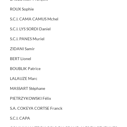
ROUX Sophie
S.C.I. CAMA CAMUS Mchel
S.C.I. LYS SORDI Daniel
S.C.I. PANES Muriel
ZIDANI Samir
BERT Lionel
BOUBLIK Patrice
LALAUZE Marc
MASSART Stéphane
PIETRZYKOWSKI Félix
S.A. COKEYA CORTSE Franck
S.C.I. CAPA