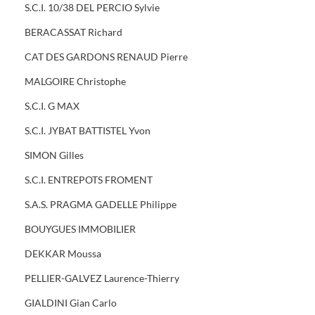
S.C.I. 10/38 DEL PERCIO Sylvie
BERACASSAT Richard
CAT DES GARDONS RENAUD Pierre
MALGOIRE Christophe
S.C.I. G MAX
S.C.I. JYBAT BATTISTEL Yvon
SIMON Gilles
S.C.I. ENTREPOTS FROMENT
S.A.S. PRAGMA GADELLE Philippe
BOUYGUES IMMOBILIER
DEKKAR Moussa
PELLIER-GALVEZ Laurence-Thierry
GIALDINI Gian Carlo