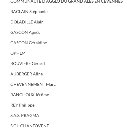
COMMUNAUTE D'AGGLO DU GRAND ALES EN CEVENNES
BACLAIN Stéphanie
DOLADILLE Alain
GASCON Agnès
GASCON Géraldine
OPHLM
ROUVIERE Gérard
AUBERGER Aline
CHEVENNEMENT Marc
RANCHOUX Jérôme
REY Philippe
S.A.S. PRAGMA
S.C.I. CHANTOVENT