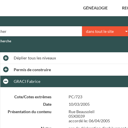
GÉNÉALOGIE
RE
dans tout le site
echerche
Déplier
tous les niveaux
Permis de construire
GRACI Fabrice
Cote/Cotes extrêmes
PC/723
Date
10/03/2005
Présentation du contenu
Rue Beausoleil
05X0039
accordé le: 06/04/2005