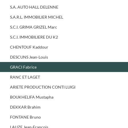
S.A. AUTO HALL DELENNE
S.A.R.L. IMMOBILIER MICHEL
S.C.I. GRIMA GRIZEL Marc
S.C.I. IMMOBILIERE DU K2
CHENTOUF Kaddour
DESCUNS Jean-Louis
GRACI Fabrice
RANC ET LAGET
ARIETE PRODUCTION CONTI LUIGI
BOUKHELIFA Mustapha
DEKKAR Brahim
FONTANE Bruno
LAUZE Jean-François