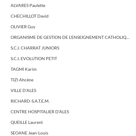
ALVARES Paulette
CHECHILLOT David
OLIVIER Guy
ORGANISME DE GESTION DE L'ENSEIGNEMENT CATHOLIQUE BELLEVUE
S.C.I. CHARRAT JUNIORS
S.C.I. EVOLUTION PETIT
TAGMI Karim
TIZI Ahcène
VILLE D'ALES
RICHARD-S.A.T.E.M.
CENTRE HOSPITALIER D'ALES
QUEILLE Laurent
SEOANE Jean-Louis