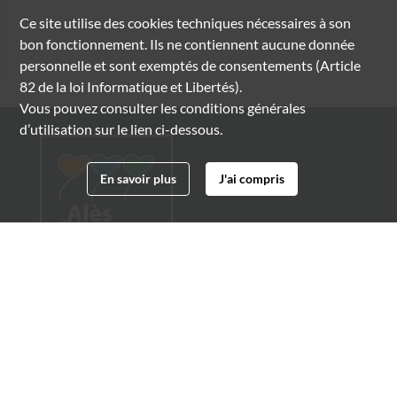
Ce site utilise des
cookies
techniques nécessaires à son
bon fonctionnement. Ils ne contiennent aucune donnée
personnelle et sont exemptés de consentements (Article
82 de la loi Informatique et Libertés).
Vous pouvez consulter les conditions générales
d’utilisation sur le lien ci-dessous.
En savoir plus
J'ai compris
Archives municipales d'Alès
4 boulevard Gambetta
30100 Alès
04 66 54 32 20
archives@ville-ales.fr