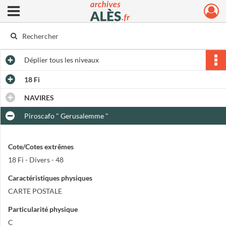
Ouvrir le menu déroulant
Archives municipales d'Alès
Déplier
tous les niveaux
18 Fi
NAVIRES
Piroscafo " Gerusalemme "
Cote/Cotes extrêmes
18 Fi - Divers - 48
Caractéristiques physiques
CARTE POSTALE
Particularité physique
C