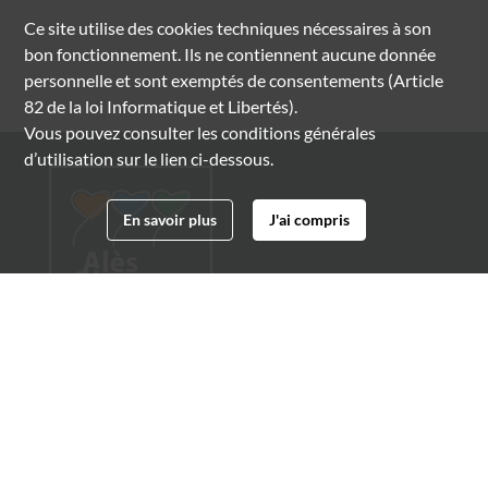
Ce site utilise des
cookies
techniques nécessaires à son
bon fonctionnement. Ils ne contiennent aucune donnée
personnelle et sont exemptés de consentements (Article
82 de la loi Informatique et Libertés).
Vous pouvez consulter les conditions générales
d’utilisation sur le lien ci-dessous.
En savoir plus
J'ai compris
Archives municipales d'Alès
4 boulevard Gambetta
30100 Alès
04 66 54 32 20
archives@ville-ales.fr