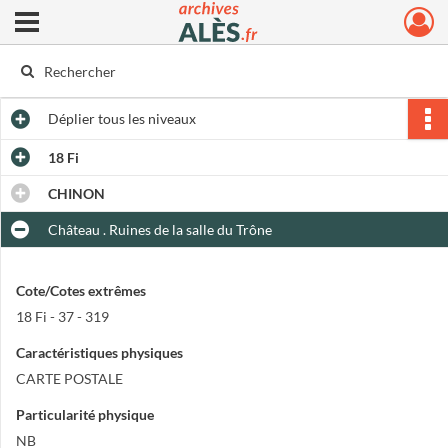
Ouvrir le menu déroulant
Archives municipales d'Alès
Déplier
tous les niveaux
18 Fi
CHINON
Château . Ruines de la salle du Trône
Cote/Cotes extrêmes
18 Fi - 37 - 319
Caractéristiques physiques
CARTE POSTALE
Particularité physique
NB