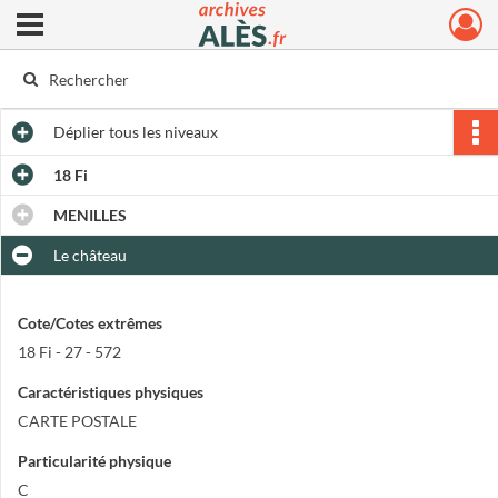
Ouvrir le menu déroulant
Archives municipales d'Alès
Déplier
tous les niveaux
18 Fi
MENILLES
Le château
Cote/Cotes extrêmes
18 Fi - 27 - 572
Caractéristiques physiques
CARTE POSTALE
Particularité physique
C