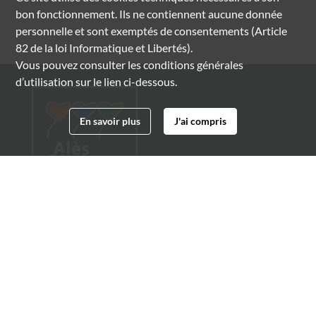
bon fonctionnement. Ils ne contiennent aucune donnée
personnelle et sont exemptés de consentements (Article
82 de la loi Informatique et Libertés).
Vous pouvez consulter les conditions générales
d’utilisation sur le lien ci-dessous.
En savoir plus
J'ai compris
Archives municipales d'Alès
4 boulevard Gambetta
30100 Alès
04 66 54 32 20
archives@ville-ales.fr