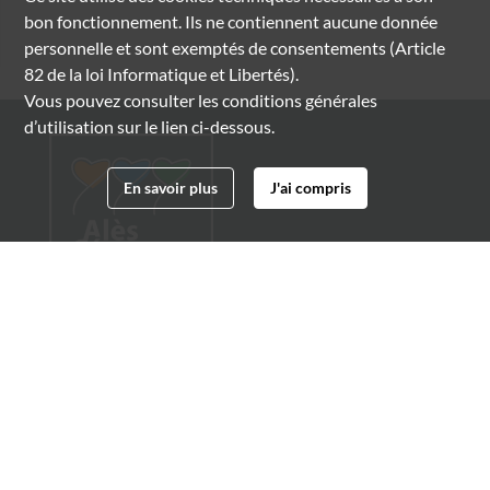
bon fonctionnement. Ils ne contiennent aucune donnée
personnelle et sont exemptés de consentements (Article
82 de la loi Informatique et Libertés).
Vous pouvez consulter les conditions générales
d’utilisation sur le lien ci-dessous.
En savoir plus
J'ai compris
Archives municipales d'Alès
4 boulevard Gambetta
30100 Alès
04 66 54 32 20
archives@ville-ales.fr