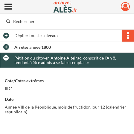
Ouvrir le menu déroulant
Archives municipales d'Alès
Déplier
tous les niveaux
Arrêtés année 1800
Pétition du citoyen Antoine Alteirac, conscrit de l'An 8,
tendant à être admis à se faire remplacer
Cote/Cotes extrêmes
IID1
Date
Année VIII de la République, mois de fructidor, jour 12 (calendrier
républicain)