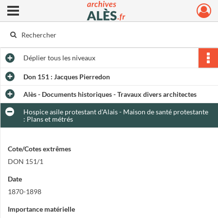
Ouvrir le menu déroulant
Archives municipales d'Alès
Déplier
tous les niveaux
Don 151 : Jacques Pierredon
Alès - Documents historiques - Travaux divers architectes
Hospice asile protestant d'Alais - Maison de santé protestante
: Plans et métrés
Cote/Cotes extrêmes
DON 151/1
Date
1870-1898
Importance matérielle